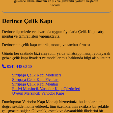
güvence altına almanın en şık ve güvenilir yolunu keşfedin.
Kocaeli…
Derince Çelik Kapı
Derince ilçemizde ve civarında uygun fiyatlarla Çelik Kapı satış
montaj ve tamirat işleri yapmaktayız.
Derince'nin çelik kapı tedarik, montaj ve tamirat firması
Günün her saatinde bizi arayabilir ya da whatsapp mesajı yollayarak
gebze çelik kapı fiyatları ve modellerimiz hakkında bilgi alabilirsiniz
0541 448 62 58
Sırrıpaşa Çelik Kapı Modelleri
Sırrıpaşa Çelik Kapı Fiyatları
Sırrıpaşa Çelik Kapı Montajı
En İyi Mersincik Variodor Kapı Çözümleri
Uygun Mersincik Variodor Kapı
Dumlupınar Variodor Kapı Montajı hizmetimiz, bu kapıların en
doğru şekilde monte edilerek, tüm özelliklerinin eksiksiz bir şekilde
çalışmasını sağlar. Güvenlik, estetik ve dayanıklılık ilkelerini bir