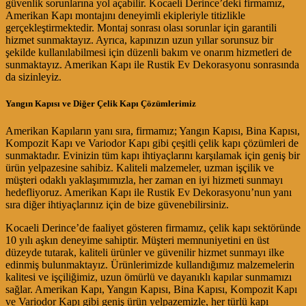
güvenlik sorunlarına yol açabilir. Kocaeli Derince’deki firmamız,
Amerikan Kapı montajını deneyimli ekipleriyle titizlikle
gerçekleştirmektedir. Montaj sonrası olası sorunlar için garantili
hizmet sunmaktayız. Ayrıca, kapınızın uzun yıllar sorunsuz bir
şekilde kullanılabilmesi için düzenli bakım ve onarım hizmetleri de
sunmaktayız. Amerikan Kapı ile Rustik Ev Dekorasyonu sonrasında
da sizinleyiz.
Yangın Kapısı ve Diğer Çelik Kapı Çözümlerimiz
Amerikan Kapıların yanı sıra, firmamız; Yangın Kapısı, Bina Kapısı,
Kompozit Kapı ve Variodor Kapı gibi çeşitli çelik kapı çözümleri de
sunmaktadır. Evinizin tüm kapı ihtiyaçlarını karşılamak için geniş bir
ürün yelpazesine sahibiz. Kaliteli malzemeler, uzman işçilik ve
müşteri odaklı yaklaşımımızla, her zaman en iyi hizmeti sunmayı
hedefliyoruz. Amerikan Kapı ile Rustik Ev Dekorasyonu’nun yanı
sıra diğer ihtiyaçlarınız için de bize güvenebilirsiniz.
Kocaeli Derince’de faaliyet gösteren firmamız, çelik kapı sektöründe
10 yılı aşkın deneyime sahiptir. Müşteri memnuniyetini en üst
düzeyde tutarak, kaliteli ürünler ve güvenilir hizmet sunmayı ilke
edinmiş bulunmaktayız. Ürünlerimizde kullandığımız malzemelerin
kalitesi ve işçiliğimiz, uzun ömürlü ve dayanıklı kapılar sunmamızı
sağlar. Amerikan Kapı, Yangın Kapısı, Bina Kapısı, Kompozit Kapı
ve Variodor Kapı gibi geniş ürün yelpazemizle, her türlü kapı