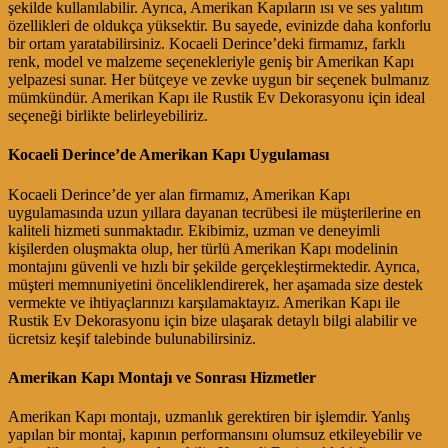
şekilde kullanılabilir. Ayrıca, Amerikan Kapıların ısı ve ses yalıtım
özellikleri de oldukça yüksektir. Bu sayede, evinizde daha konforlu
bir ortam yaratabilirsiniz. Kocaeli Derince’deki firmamız, farklı
renk, model ve malzeme seçenekleriyle geniş bir Amerikan Kapı
yelpazesi sunar. Her bütçeye ve zevke uygun bir seçenek bulmanız
mümkündür. Amerikan Kapı ile Rustik Ev Dekorasyonu için ideal
seçeneği birlikte belirleyebiliriz.
Kocaeli Derince’de Amerikan Kapı Uygulaması
Kocaeli Derince’de yer alan firmamız, Amerikan Kapı
uygulamasında uzun yıllara dayanan tecrübesi ile müşterilerine en
kaliteli hizmeti sunmaktadır. Ekibimiz, uzman ve deneyimli
kişilerden oluşmakta olup, her türlü Amerikan Kapı modelinin
montajını güvenli ve hızlı bir şekilde gerçekleştirmektedir. Ayrıca,
müşteri memnuniyetini önceliklendirerek, her aşamada size destek
vermekte ve ihtiyaçlarınızı karşılamaktayız. Amerikan Kapı ile
Rustik Ev Dekorasyonu için bize ulaşarak detaylı bilgi alabilir ve
ücretsiz keşif talebinde bulunabilirsiniz.
Amerikan Kapı Montajı ve Sonrası Hizmetler
Amerikan Kapı montajı, uzmanlık gerektiren bir işlemdir. Yanlış
yapılan bir montaj, kapının performansını olumsuz etkileyebilir ve