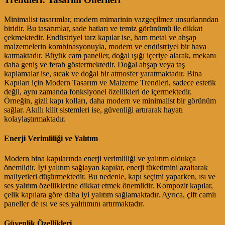
Minimalist tasarımlar, modern mimarinin vazgeçilmez unsurlarından
biridir. Bu tasarımlar, sade hatları ve temiz görünümü ile dikkat
çekmektedir. Endüstriyel tarz kapılar ise, ham metal ve ahşap
malzemelerin kombinasyonuyla, modern ve endüstriyel bir hava
katmaktadır. Büyük cam paneller, doğal ışığı içeriye alarak, mekanı
daha geniş ve ferah göstermektedir. Doğal ahşap veya taş
kaplamalar ise, sıcak ve doğal bir atmosfer yaratmaktadır. Bina
Kapıları için Modern Tasarım ve Malzeme Trendleri, sadece estetik
değil, aynı zamanda fonksiyonel özellikleri de içermektedir.
Örneğin, gizli kapı kolları, daha modern ve minimalist bir görünüm
sağlar. Akıllı kilit sistemleri ise, güvenliği artırarak hayatı
kolaylaştırmaktadır.
Enerji Verimliliği ve Yalıtım
Modern bina kapılarında enerji verimliliği ve yalıtım oldukça
önemlidir. İyi yalıtım sağlayan kapılar, enerji tüketimini azaltarak
maliyetleri düşürmektedir. Bu nedenle, kapı seçimi yaparken, ısı ve
ses yalıtım özelliklerine dikkat etmek önemlidir. Kompozit kapılar,
çelik kapılara göre daha iyi yalıtım sağlamaktadır. Ayrıca, çift camlı
paneller de ısı ve ses yalıtımını artırmaktadır.
Güvenlik Özellikleri