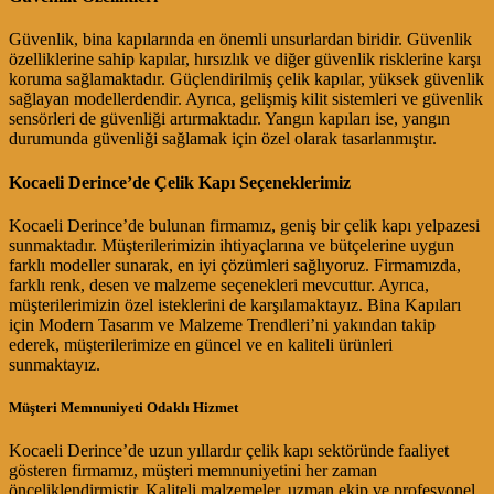
Güvenlik, bina kapılarında en önemli unsurlardan biridir. Güvenlik
özelliklerine sahip kapılar, hırsızlık ve diğer güvenlik risklerine karşı
koruma sağlamaktadır. Güçlendirilmiş çelik kapılar, yüksek güvenlik
sağlayan modellerdendir. Ayrıca, gelişmiş kilit sistemleri ve güvenlik
sensörleri de güvenliği artırmaktadır. Yangın kapıları ise, yangın
durumunda güvenliği sağlamak için özel olarak tasarlanmıştır.
Kocaeli Derince’de Çelik Kapı Seçeneklerimiz
Kocaeli Derince’de bulunan firmamız, geniş bir çelik kapı yelpazesi
sunmaktadır. Müşterilerimizin ihtiyaçlarına ve bütçelerine uygun
farklı modeller sunarak, en iyi çözümleri sağlıyoruz. Firmamızda,
farklı renk, desen ve malzeme seçenekleri mevcuttur. Ayrıca,
müşterilerimizin özel isteklerini de karşılamaktayız. Bina Kapıları
için Modern Tasarım ve Malzeme Trendleri’ni yakından takip
ederek, müşterilerimize en güncel ve en kaliteli ürünleri
sunmaktayız.
Müşteri Memnuniyeti Odaklı Hizmet
Kocaeli Derince’de uzun yıllardır çelik kapı sektöründe faaliyet
gösteren firmamız, müşteri memnuniyetini her zaman
önceliklendirmiştir. Kaliteli malzemeler, uzman ekip ve profesyonel