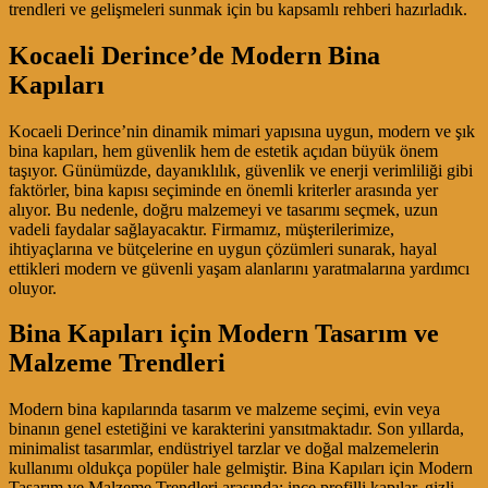
trendleri ve gelişmeleri sunmak için bu kapsamlı rehberi hazırladık.
Kocaeli Derince’de Modern Bina
Kapıları
Kocaeli Derince’nin dinamik mimari yapısına uygun, modern ve şık
bina kapıları, hem güvenlik hem de estetik açıdan büyük önem
taşıyor. Günümüzde, dayanıklılık, güvenlik ve enerji verimliliği gibi
faktörler, bina kapısı seçiminde en önemli kriterler arasında yer
alıyor. Bu nedenle, doğru malzemeyi ve tasarımı seçmek, uzun
vadeli faydalar sağlayacaktır. Firmamız, müşterilerimize,
ihtiyaçlarına ve bütçelerine en uygun çözümleri sunarak, hayal
ettikleri modern ve güvenli yaşam alanlarını yaratmalarına yardımcı
oluyor.
Bina Kapıları için Modern Tasarım ve
Malzeme Trendleri
Modern bina kapılarında tasarım ve malzeme seçimi, evin veya
binanın genel estetiğini ve karakterini yansıtmaktadır. Son yıllarda,
minimalist tasarımlar, endüstriyel tarzlar ve doğal malzemelerin
kullanımı oldukça popüler hale gelmiştir. Bina Kapıları için Modern
Tasarım ve Malzeme Trendleri arasında; ince profilli kapılar, gizli