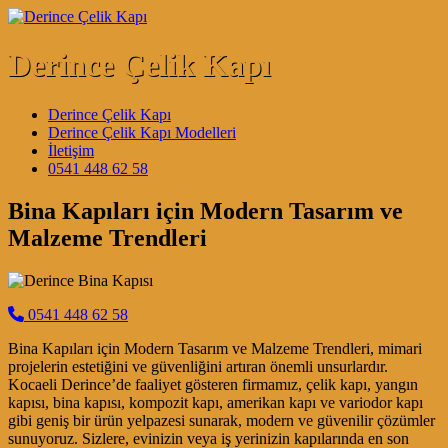
Skip to content
Derince Çelik Kapı
Main Navigation
Derince Çelik Kapı
Derince Çelik Kapı Modelleri
İletişim
0541 448 62 58
Bina Kapıları için Modern Tasarım ve
Malzeme Trendleri
0541 448 62 58
Bina Kapıları için Modern Tasarım ve Malzeme Trendleri, mimari
projelerin estetiğini ve güvenliğini artıran önemli unsurlardır.
Kocaeli Derince’de faaliyet gösteren firmamız, çelik kapı, yangın
kapısı, bina kapısı, kompozit kapı, amerikan kapı ve variodor kapı
gibi geniş bir ürün yelpazesi sunarak, modern ve güvenilir çözümler
sunuyoruz. Sizlere, evinizin veya iş yerinizin kapılarında en son