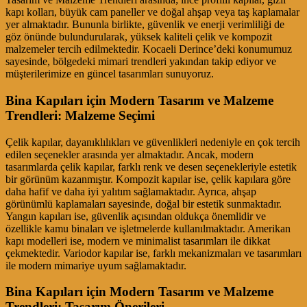
kapı kolları, büyük cam paneller ve doğal ahşap veya taş kaplamalar
yer almaktadır. Bununla birlikte, güvenlik ve enerji verimliliği de
göz önünde bulundurularak, yüksek kaliteli çelik ve kompozit
malzemeler tercih edilmektedir. Kocaeli Derince’deki konumumuz
sayesinde, bölgedeki mimari trendleri yakından takip ediyor ve
müşterilerimize en güncel tasarımları sunuyoruz.
Bina Kapıları için Modern Tasarım ve Malzeme
Trendleri: Malzeme Seçimi
Çelik kapılar, dayanıklılıkları ve güvenlikleri nedeniyle en çok tercih
edilen seçenekler arasında yer almaktadır. Ancak, modern
tasarımlarda çelik kapılar, farklı renk ve desen seçenekleriyle estetik
bir görünüm kazanmıştır. Kompozit kapılar ise, çelik kapılara göre
daha hafif ve daha iyi yalıtım sağlamaktadır. Ayrıca, ahşap
görünümlü kaplamaları sayesinde, doğal bir estetik sunmaktadır.
Yangın kapıları ise, güvenlik açısından oldukça önemlidir ve
özellikle kamu binaları ve işletmelerde kullanılmaktadır. Amerikan
kapı modelleri ise, modern ve minimalist tasarımları ile dikkat
çekmektedir. Variodor kapılar ise, farklı mekanizmaları ve tasarımları
ile modern mimariye uyum sağlamaktadır.
Bina Kapıları için Modern Tasarım ve Malzeme
Trendleri: Tasarım Önerileri