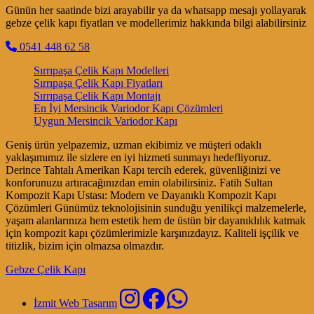
Günün her saatinde bizi arayabilir ya da whatsapp mesajı yollayarak
gebze çelik kapı fiyatları ve modellerimiz hakkında bilgi alabilirsiniz
0541 448 62 58
Sırrıpaşa Çelik Kapı Modelleri
Sırrıpaşa Çelik Kapı Fiyatları
Sırrıpaşa Çelik Kapı Montajı
En İyi Mersincik Variodor Kapı Çözümleri
Uygun Mersincik Variodor Kapı
Geniş ürün yelpazemiz, uzman ekibimiz ve müşteri odaklı
yaklaşımımız ile sizlere en iyi hizmeti sunmayı hedefliyoruz.
Derince Tahtalı Amerikan Kapı tercih ederek, güvenliğinizi ve
konforunuzu artıracağınızdan emin olabilirsiniz. Fatih Sultan
Kompozit Kapı Ustası: Modern ve Dayanıklı Kompozit Kapı
Çözümleri Günümüz teknolojisinin sunduğu yenilikçi malzemelerle,
yaşam alanlarınıza hem estetik hem de üstün bir dayanıklılık katmak
için kompozit kapı çözümlerimizle karşınızdayız. Kaliteli işçilik ve
titizlik, bizim için olmazsa olmazdır.
Gebze Çelik Kapı
İzmit Web Tasarım