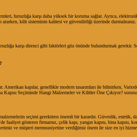
mleri, hırsızlığa karşı daha yüksek bir koruma sağlar. Ayrıca, elektronik 
rken, kilit sisteminin kalitesi ve güvenilirliği üzerinde durmalısınız.
rsızlığa karşı direnci gibi faktörleri göz önünde bulundurmak gerekir. Sert
?
 Amerikan kapılar, genellikle modern tasarımları ile bilinirken, Variodor
ina Kapısı Seçiminde Hangi Malzemeler ve Kilitler Öne Çıkıyor? sorusun
malzemelerin seçimi gerektiren önemli bir karardır. Güvenlik, estetik, d
’de faaliyet gösteren firmamız, çelik kapı, yangın kapısı, bina kapısı, 
nlerimiz ve müşteri memnuniyetine verdiğimiz önem ile size en iyi hizm