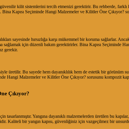
nilir kilit sistemlerini tercih etmenizi gerektirir. Bu rehberde, farklı k
cağız. Bina Kapısı Seçiminde Hangi Malzemeler ve Kilitler Öne Çıkıyor? s
lılıkları sayesinde hırsızlığa karşı mükemmel bir koruma sağlarlar. Ancak,
uma sağlamak için düzenli bakım gerektirirler. Bina Kapısı Seçiminde H
z gerekir.
iyle üretilir. Bu sayede hem dayanıklılık hem de estetik bir görünüm sunar
nde Hangi Malzemeler ve Kilitler Öne Çıkıyor? sorusunu kompozit kapılar
Öne Çıkıyor?
in tasarlanmıştır. Yangına dayanıklı malzemelerden üretilen bu kapılar
ir. Kaliteli bir yangın kapısı, güvenliğiniz için vazgeçilmez bir unsurd