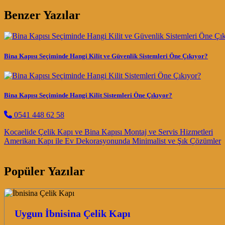
Benzer Yazılar
Bina Kapısı Seçiminde Hangi Kilit ve Güvenlik Sistemleri Öne Çıkıyor?
Bina Kapısı Seçiminde Hangi Kilit Sistemleri Öne Çıkıyor?
0541 448 62 58
Post navigation
Kocaelide Çelik Kapı ve Bina Kapısı Montaj ve Servis Hizmetleri
Amerikan Kapı ile Ev Dekorasyonunda Minimalist ve Şık Çözümler
Popüler Yazılar
Uygun İbnisina Çelik Kapı