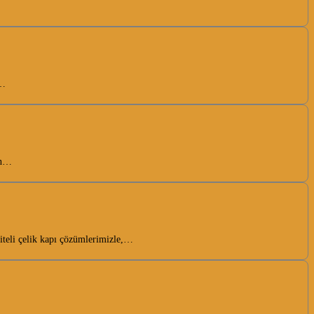
e…
en…
iteli çelik kapı çözümlerimizle,…