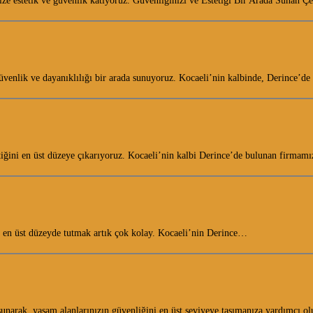
nize estetik ve güvenlik katıyoruz. Güvenliğinizi ve Estetiği Bir Arada Sunan 
 güvenlik ve dayanıklılığı bir arada sunuyoruz. Kocaeli’nin kalbinde, Derince’de
etiğini en üst düzeye çıkarıyoruz. Kocaeli’nin kalbi Derince’de bulunan firmam
ini en üst düzeyde tutmak artık çok kolay. Kocaeli’nin Derince…
 sunarak, yaşam alanlarınızın güvenliğini en üst seviyeye taşımanıza yardımcı 