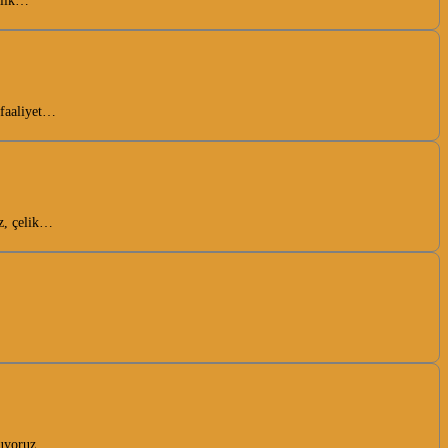
Çelik…
 faaliyet…
ız, çelik…
oluyoruz.…