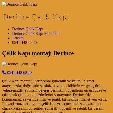
Skip to content
Derince Çelik Kapı
Main Navigation
Derince Çelik Kapı
Derince Çelik Kapı Modelleri
İletişim
0541 448 62 58
Çelik Kapı montajı Derince
0541 448 62 58
Çelik Kapı montajı Derince’de güvenilir ve kaliteli hizmet
arayışınızda, doğru adrestesiniz. Uzman ekibimiz ve geniş ürün
yelpazemizle, evinizin veya iş yerinizin güvenliğini en üst düzeye
çıkaracak çelik kapı çözümlerini sunuyoruz. Derince’deki
konumumuz sayesinde hızlı ve pratik bir şekilde hizmet veriyoruz.
İhtiyaçlarınıza en uygun çelik kapıyı seçmenizde size yardımcı
olacak kapsamlı bir rehber sunarak, güvenli ve estetik bir yaşam
alanı yaratmanıza katkıda bulunuyoruz.