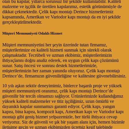
olan bu kapılar, yıllarca sorunsuz bir şekilde kullanılabilir. Kaliteli
malzeme ve işçilik ile üretilen kapılarımız, estetik görünümüyle de
dikkat çekmektedir. Çelik kapı montajı Derince hizmetlerimiz
kapsamında, Amerikan ve Variodor kapı montajı da en iyi şekilde
gerçekleştirilmektedir.
Müşteri Memnuniyeti Odaklı Hizmet
Müşteri memnuniyetini her şeyin üzerinde tutan firmamız,
müşterilerimize en kaliteli hizmeti sunmak için sürekli olarak
çalışmaktadır. Tecrübeli ve uzman ekibimiz, müşterilerimizin
ihtiyaçlarını doğru analiz ederek, en uygun çelik kapı çözümünü
sunar. Satış öncesi ve sonrası destek hizmetlerimizle,
müşterilerimizin her zaman yanında oluyoruz. Çelik kapı montajı
Derince’de, firmamızın güvenilirliğine ve kalitesine güvenebilirsiniz.
10 yılı aşkın sektör deneyimimiz, binlerce başarılı proje ve yüksek
müşteri memnuniyeti oranımız, çelik kapı montajı Derince’de
güvenilir bir tercih olmamızı sağlıyor. Ürünlerimizde kullandığımız
yüksek kaliteli malzemeler ve titiz işçiliğimiz, uzun ömürlü ve
dayanıklı kapılar sunmamızı garanti ediyor. Çelik kapı, yangın
kapısı, bina kapısı, kompozit kapı, Amerikan kapı ve Variodor kapı
montajı gibi geniş hizmet yelpazemizle, her türlü ihtiyaca cevap
veriyoruz. Siz de güvenli ve şık bir yaşam alanı için, hemen bizimle
iletişime geçin ve uzman ekibimizden ücretsiz keşif talebinde