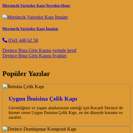
Mersincik Variodor Kapı Nereden Alınır
Mersincik Variodor Kapı İmalatı
0541 448 62 58
Post navigation
Derince Bina Giriş Kapısı yerinde keşif
Derince Bina Giriş Kapısı fiyatları
Popüler Yazılar
Uygun İbnisina Çelik Kapı
Güvenliğiniz ve yaşam alanlarınızın estetiği için Kocaeli Derince’de
hizmet veren Uygun İbnisina Çelik Kapı, en üst düzeyde koruma ve
zarafeti…