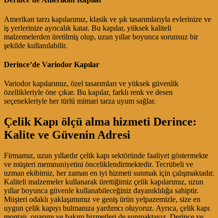
Amerikan tarzı kapılarımız, klasik ve şık tasarımlarıyla evlerinize ve
iş yerlerinize ayrıcalık katar. Bu kapılar, yüksek kaliteli
malzemelerden üretilmiş olup, uzun yıllar boyunca sorunsuz bir
şekilde kullanılabilir.
Derince’de Variodor Kapılar
Variodor kapılarımız, özel tasarımları ve yüksek güvenlik
özellikleriyle öne çıkar. Bu kapılar, farklı renk ve desen
seçenekleriyle her türlü mimari tarza uyum sağlar.
Çelik Kapı ölçü alma hizmeti Derince:
Kalite ve Güvenin Adresi
Firmamız, uzun yıllardır çelik kapı sektöründe faaliyet göstermekte
ve müşteri memnuniyetini önceliklendirmektedir. Tecrübeli ve
uzman ekibimiz, her zaman en iyi hizmeti sunmak için çalışmaktadır.
Kaliteli malzemeler kullanarak ürettiğimiz çelik kapılarımız, uzun
yıllar boyunca güvenle kullanabileceğiniz dayanıklılığa sahiptir.
Müşteri odaklı yaklaşımımız ve geniş ürün yelpazemizle, size en
uygun çelik kapıyı bulmanıza yardımcı oluyoruz. Ayrıca, çelik kapı
montajı, onarımı ve bakım hizmetleri de sunmaktayız. Derince ve