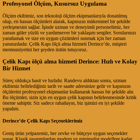
Profesyonel Ölçüm, Kusursuz Uygulama
Ölçüm ekibimiz, son teknoloji ölçüm ekipmanlarıyla donatılmış
olup, en hassas ölçümleri alarak, kapınızın mükemmel bir şekilde
yerleşmesini sağlar. İşinde uzman ve deneyimli personelimiz, her
zaman güler yüzlü ve yardımsever bir yaklaşım sergiler. Sorularınızı
yanıtlamak ve size en uygun çözümleri sunmak için her zaman
yanınızdadır. Çelik Kapı ölçü alma hizmeti Derince’de, müşteri
memnuniyetini her şeyden üstün tutuyoruz.
Çelik Kapı ölçü alma hizmeti Derince: Hızlı ve Kolay
Bir Hizmet
Süreç oldukça basit ve hızlıdır. Randevu aldıktan sonra, uzman
ekibimiz belirlediğiniz tarih ve saatte adresinize gelir ve kapınızın
ölçülerini profesyonel ekipmanlar kullanarak hassas bir şekilde alır.
Bu ölçümler, sizin için en uygun çelik kapının belirlenmesinde kritik
öneme sahiptir. Siz sadece rahatlayın, biz işimizi en iyi şekilde
yapalım.
Derince’de Çelik Kapı Seçeneklerimiz
Geniş ürün yelpazemiz, her zevke ve bütçeye uygun seçenekler
sunar. Klasik tasarımlardan modern ve minimalist modellere kadar,