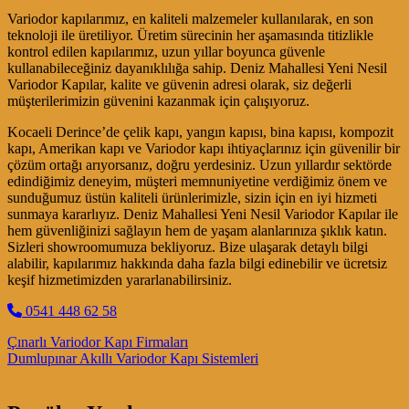
Variodor kapılarımız, en kaliteli malzemeler kullanılarak, en son
teknoloji ile üretiliyor. Üretim sürecinin her aşamasında titizlikle
kontrol edilen kapılarımız, uzun yıllar boyunca güvenle
kullanabileceğiniz dayanıklılığa sahip. Deniz Mahallesi Yeni Nesil
Variodor Kapılar, kalite ve güvenin adresi olarak, siz değerli
müşterilerimizin güvenini kazanmak için çalışıyoruz.
Kocaeli Derince’de çelik kapı, yangın kapısı, bina kapısı, kompozit
kapı, Amerikan kapı ve Variodor kapı ihtiyaçlarınız için güvenilir bir
çözüm ortağı arıyorsanız, doğru yerdesiniz. Uzun yıllardır sektörde
edindiğimiz deneyim, müşteri memnuniyetine verdiğimiz önem ve
sunduğumuz üstün kaliteli ürünlerimizle, sizin için en iyi hizmeti
sunmaya kararlıyız. Deniz Mahallesi Yeni Nesil Variodor Kapılar ile
hem güvenliğinizi sağlayın hem de yaşam alanlarınıza şıklık katın.
Sizleri showroomumuza bekliyoruz. Bize ulaşarak detaylı bilgi
alabilir, kapılarımız hakkında daha fazla bilgi edinebilir ve ücretsiz
keşif hizmetimizden yararlanabilirsiniz.
0541 448 62 58
Post navigation
Çınarlı Variodor Kapı Firmaları
Dumlupınar Akıllı Variodor Kapı Sistemleri