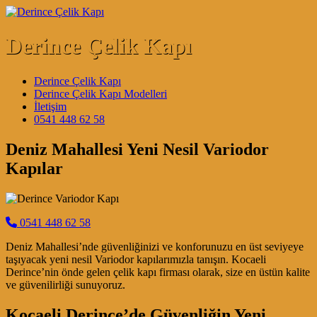
Skip to content
Derince Çelik Kapı
Main Navigation
Derince Çelik Kapı
Derince Çelik Kapı Modelleri
İletişim
0541 448 62 58
Deniz Mahallesi Yeni Nesil Variodor
Kapılar
0541 448 62 58
Deniz Mahallesi’nde güvenliğinizi ve konforunuzu en üst seviyeye
taşıyacak yeni nesil Variodor kapılarımızla tanışın. Kocaeli
Derince’nin önde gelen çelik kapı firması olarak, size en üstün kalite
ve güvenilirliği sunuyoruz.
Kocaeli Derince’de Güvenliğin Yeni