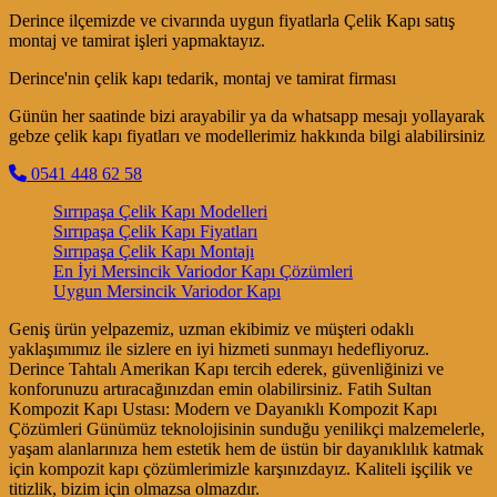
Derince ilçemizde ve civarında uygun fiyatlarla Çelik Kapı satış
montaj ve tamirat işleri yapmaktayız.
Derince'nin çelik kapı tedarik, montaj ve tamirat firması
Günün her saatinde bizi arayabilir ya da whatsapp mesajı yollayarak
gebze çelik kapı fiyatları ve modellerimiz hakkında bilgi alabilirsiniz
0541 448 62 58
Sırrıpaşa Çelik Kapı Modelleri
Sırrıpaşa Çelik Kapı Fiyatları
Sırrıpaşa Çelik Kapı Montajı
En İyi Mersincik Variodor Kapı Çözümleri
Uygun Mersincik Variodor Kapı
Geniş ürün yelpazemiz, uzman ekibimiz ve müşteri odaklı
yaklaşımımız ile sizlere en iyi hizmeti sunmayı hedefliyoruz.
Derince Tahtalı Amerikan Kapı tercih ederek, güvenliğinizi ve
konforunuzu artıracağınızdan emin olabilirsiniz. Fatih Sultan
Kompozit Kapı Ustası: Modern ve Dayanıklı Kompozit Kapı
Çözümleri Günümüz teknolojisinin sunduğu yenilikçi malzemelerle,
yaşam alanlarınıza hem estetik hem de üstün bir dayanıklılık katmak
için kompozit kapı çözümlerimizle karşınızdayız. Kaliteli işçilik ve
titizlik, bizim için olmazsa olmazdır.