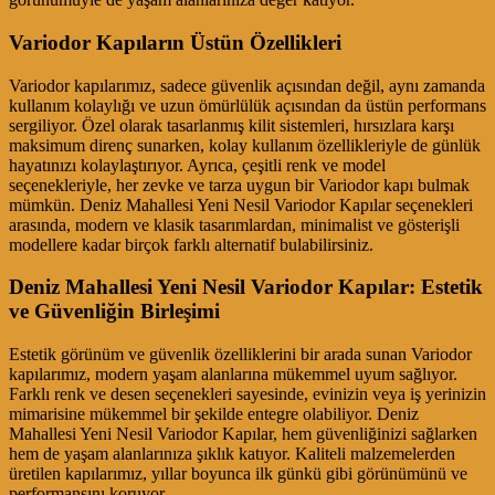
Variodor Kapıların Üstün Özellikleri
Variodor kapılarımız, sadece güvenlik açısından değil, aynı zamanda
kullanım kolaylığı ve uzun ömürlülük açısından da üstün performans
sergiliyor. Özel olarak tasarlanmış kilit sistemleri, hırsızlara karşı
maksimum direnç sunarken, kolay kullanım özellikleriyle de günlük
hayatınızı kolaylaştırıyor. Ayrıca, çeşitli renk ve model
seçenekleriyle, her zevke ve tarza uygun bir Variodor kapı bulmak
mümkün. Deniz Mahallesi Yeni Nesil Variodor Kapılar seçenekleri
arasında, modern ve klasik tasarımlardan, minimalist ve gösterişli
modellere kadar birçok farklı alternatif bulabilirsiniz.
Deniz Mahallesi Yeni Nesil Variodor Kapılar: Estetik
ve Güvenliğin Birleşimi
Estetik görünüm ve güvenlik özelliklerini bir arada sunan Variodor
kapılarımız, modern yaşam alanlarına mükemmel uyum sağlıyor.
Farklı renk ve desen seçenekleri sayesinde, evinizin veya iş yerinizin
mimarisine mükemmel bir şekilde entegre olabiliyor. Deniz
Mahallesi Yeni Nesil Variodor Kapılar, hem güvenliğinizi sağlarken
hem de yaşam alanlarınıza şıklık katıyor. Kaliteli malzemelerden
üretilen kapılarımız, yıllar boyunca ilk günkü gibi görünümünü ve
performansını koruyor.