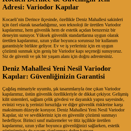
Adresi: Variodor Kapılar
Kocaeli’nin Derince ilçesinde, özellikle Deniz Mahallesi sakinleri
için özel olarak tasarladığımız, son teknoloji ile üretilen Variodor
kapılarımız, hem güvenlik hem de estetik açıdan benzersiz bir
deneyim sunuyor. Yüksek güvenlik standartlarına uygun olarak
üretilen kapılarımız, uzun yıllar boyunca sorunsuz bir kullanım
garantisiyle birlikte geliyor. Ev ve iş yerleriniz için en uygun
çözümü sunmak için geniş bir Variodor kapı seçeneği sunuyoruz.
Siz de güvenli ve şık bir yaşam alanı için doğru adrestesiniz.
Deniz Mahallesi Yeni Nesil Variodor
Kapılar: Güvenliğinizin Garantisi
Çağdaş mimariyle uyumlu, şık tasarımlarıyla öne çıkan Variodor
kapılarımız, üstün güvenlik özellikleriyle de dikkat çekiyor. Gelişmiş
kilit sistemleri, sağlam çelik gövdesi ve dayanıklı yapısı sayesinde,
evinizi veya iş yerinizi hırsızlığa ve diğer güvenlik risklerine karşı
maksimum düzeyde koruyor. Deniz Mahallesi Yeni Nesil Variodor
Kapılar, siz ve sevdikleriniz için en güvenilir çözümü sunmayı
hedefliyor. Birinci sınıf malzemeler ve titiz işçilikle üretilen
kapılarımız, uzun yıllar boyunca güvenliğinizi sağlarken, estetik
görünümüyle de yaşam alanlarınıza değer katıyor.