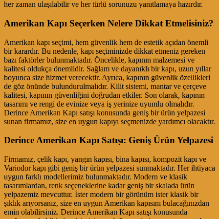
her zaman ulaşılabilir ve her türlü sorunuzu yanıtlamaya hazırdır.
Amerikan Kapı Seçerken Nelere Dikkat Etmelisiniz?
Amerikan kapı seçimi, hem güvenlik hem de estetik açıdan önemli
bir karardır. Bu nedenle, kapı seçiminizde dikkat etmeniz gereken
bazı faktörler bulunmaktadır. Öncelikle, kapının malzemesi ve
kalitesi oldukça önemlidir. Sağlam ve dayanıklı bir kapı, uzun yıllar
boyunca size hizmet verecektir. Ayrıca, kapının güvenlik özellikleri
de göz önünde bulundurulmalıdır. Kilit sistemi, mantar ve çerçeve
kalitesi, kapının güvenliğini doğrudan etkiler. Son olarak, kapının
tasarımı ve rengi de evinize veya iş yerinize uyumlu olmalıdır.
Derince Amerikan Kapı satışı konusunda geniş bir ürün yelpazesi
sunan firmamız, size en uygun kapıyı seçmenizde yardımcı olacaktır.
Derince Amerikan Kapı Satışı: Geniş Ürün Yelpazesi
Firmamız, çelik kapı, yangın kapısı, bina kapısı, kompozit kapı ve
Variodor kapı gibi geniş bir ürün yelpazesi sunmaktadır. Her ihtiyaca
uygun farklı modellerimiz bulunmaktadır. Modern ve klasik
tasarımlardan, renk seçeneklerine kadar geniş bir skalada ürün
yelpazemiz mevcuttur. İster modern bir görünüm ister klasik bir
şıklık arıyorsanız, size en uygun Amerikan kapısını bulacağınızdan
emin olabilirsiniz. Derince Amerikan Kapı satışı konusunda