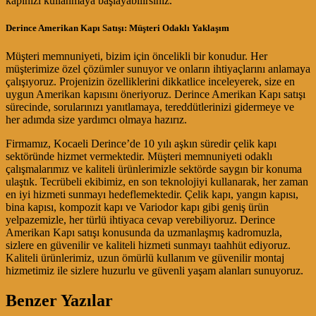
kapınızı kullanmaya başlayabilirsiniz.
Derince Amerikan Kapı Satışı: Müşteri Odaklı Yaklaşım
Müşteri memnuniyeti, bizim için öncelikli bir konudur. Her
müşterimize özel çözümler sunuyor ve onların ihtiyaçlarını anlamaya
çalışıyoruz. Projenizin özelliklerini dikkatlice inceleyerek, size en
uygun Amerikan kapısını öneriyoruz. Derince Amerikan Kapı satışı
sürecinde, sorularınızı yanıtlamaya, tereddütlerinizi gidermeye ve
her adımda size yardımcı olmaya hazırız.
Firmamız, Kocaeli Derince’de 10 yılı aşkın süredir çelik kapı
sektöründe hizmet vermektedir. Müşteri memnuniyeti odaklı
çalışmalarımız ve kaliteli ürünlerimizle sektörde saygın bir konuma
ulaştık. Tecrübeli ekibimiz, en son teknolojiyi kullanarak, her zaman
en iyi hizmeti sunmayı hedeflemektedir. Çelik kapı, yangın kapısı,
bina kapısı, kompozit kapı ve Variodor kapı gibi geniş ürün
yelpazemizle, her türlü ihtiyaca cevap verebiliyoruz. Derince
Amerikan Kapı satışı konusunda da uzmanlaşmış kadromuzla,
sizlere en güvenilir ve kaliteli hizmeti sunmayı taahhüt ediyoruz.
Kaliteli ürünlerimiz, uzun ömürlü kullanım ve güvenilir montaj
hizmetimiz ile sizlere huzurlu ve güvenli yaşam alanları sunuyoruz.
Benzer Yazılar