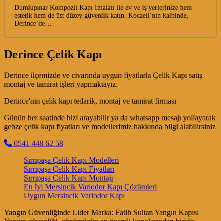
Dumlupınar Kompozit Kapı İmalatı ile ev ve iş yerlerinize hem
estetik hem de üst düzey güvenlik katın. Kocaeli’nin kalbinde,
Derince’de…
Derince Çelik Kapı
Derince ilçemizde ve civarında uygun fiyatlarla Çelik Kapı satış
montaj ve tamirat işleri yapmaktayız.
Derince'nin çelik kapı tedarik, montaj ve tamirat firması
Günün her saatinde bizi arayabilir ya da whatsapp mesajı yollayarak
gebze çelik kapı fiyatları ve modellerimiz hakkında bilgi alabilirsiniz
0541 448 62 58
Sırrıpaşa Çelik Kapı Modelleri
Sırrıpaşa Çelik Kapı Fiyatları
Sırrıpaşa Çelik Kapı Montajı
En İyi Mersincik Variodor Kapı Çözümleri
Uygun Mersincik Variodor Kapı
Yangın Güvenliğinde Lider Marka: Fatih Sultan Yangın Kapısı