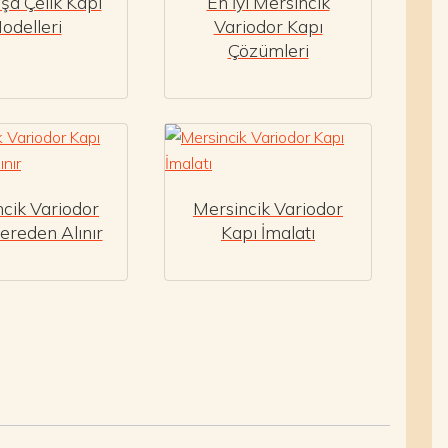
aşa Çelik Kapı
En İyi Mersincik
odelleri
Variodor Kapı
Çözümleri
cik Variodor
Mersincik Variodor
ereden Alınır
Kapı İmalatı