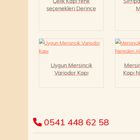
Çelik Kapı renk
Sırrıp
seçenekleri Derince
M
Uygun Mersincik
Mersin
Variodor Kapı
Kapı N
0541 448 62 58