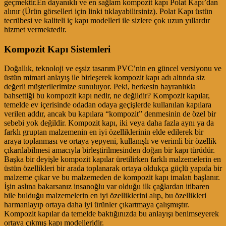
geçmektir.En dayanıklı ve en sağlam kompozit kapı Polat Kapı’dan
alınır (Ürün görselleri için linki tıklayabilirsiniz). Polat Kapı üstün
tecrübesi ve kaliteli iç kapı modelleri ile sizlere çok uzun yıllardır
hizmet vermektedir.
Kompozit Kapı Sistemleri
Doğallık, teknoloji ve eşsiz tasarım PVC’nin en güncel versiyonu ve
üstün mimari anlayış ile birleşerek kompozit kapı adı altında siz
değerli müşterilerimize sunuluyor. Peki, herkesin hayranlıkla
bahsettiği bu kompozit kapı nedir, ne değildir? Kompozit kapılar,
temelde ev içerisinde odadan odaya geçişlerde kullanılan kapılara
verilen addır, ancak bu kapılara “kompozit” denmesinin de özel bir
sebebi yok değildir. Kompozit kapı, iki veya daha fazla aynı ya da
farklı gruptan malzemenin en iyi özelliklerinin elde edilerek bir
araya toplanması ve ortaya yepyeni, kullanışlı ve verimli bir özellik
çıkarılabilmesi amacıyla birleştirilmesinden doğan bir kapı türüdür.
Başka bir deyişle kompozit kapılar üretilirken farklı malzemelerin en
üstün özellikleri bir arada toplanarak ortaya oldukça güçlü yapıda bir
malzeme çıkar ve bu malzemeden de kompozit kapı imalatı başlanır.
İşin aslına bakarsanız insanoğlu var olduğu ilk çağlardan itibaren
bile bulduğu malzemelerin en iyi özelliklerini alıp, bu özellikleri
harmanlayıp ortaya daha iyi ürünler çıkartmaya çalışmıştır.
Kompozit kapılar da temelde baktığınızda bu anlayışı benimseyerek
ortaya çıkmış kapı modelleridir.