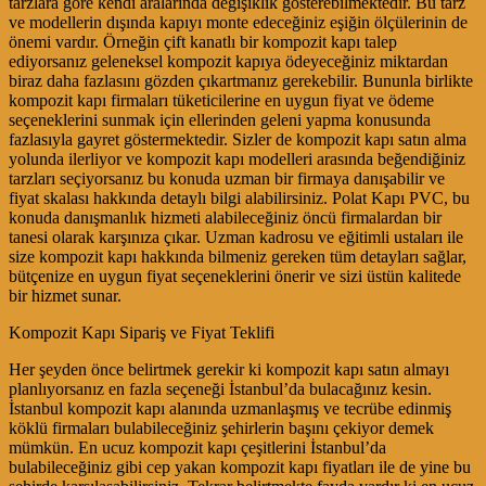
tarzlara göre kendi aralarında değişiklik gösterebilmektedir. Bu tarz
ve modellerin dışında kapıyı monte edeceğiniz eşiğin ölçülerinin de
önemi vardır. Örneğin çift kanatlı bir kompozit kapı talep
ediyorsanız geleneksel kompozit kapıya ödeyeceğiniz miktardan
biraz daha fazlasını gözden çıkartmanız gerekebilir. Bununla birlikte
kompozit kapı firmaları tüketicilerine en uygun fiyat ve ödeme
seçeneklerini sunmak için ellerinden geleni yapma konusunda
fazlasıyla gayret göstermektedir. Sizler de kompozit kapı satın alma
yolunda ilerliyor ve kompozit kapı modelleri arasında beğendiğiniz
tarzları seçiyorsanız bu konuda uzman bir firmaya danışabilir ve
fiyat skalası hakkında detaylı bilgi alabilirsiniz. Polat Kapı PVC, bu
konuda danışmanlık hizmeti alabileceğiniz öncü firmalardan bir
tanesi olarak karşınıza çıkar. Uzman kadrosu ve eğitimli ustaları ile
size kompozit kapı hakkında bilmeniz gereken tüm detayları sağlar,
bütçenize en uygun fiyat seçeneklerini önerir ve sizi üstün kalitede
bir hizmet sunar.
Kompozit Kapı Sipariş ve Fiyat Teklifi
Her şeyden önce belirtmek gerekir ki kompozit kapı satın almayı
planlıyorsanız en fazla seçeneği İstanbul’da bulacağınız kesin.
İstanbul kompozit kapı alanında uzmanlaşmış ve tecrübe edinmiş
köklü firmaları bulabileceğiniz şehirlerin başını çekiyor demek
mümkün. En ucuz kompozit kapı çeşitlerini İstanbul’da
bulabileceğiniz gibi cep yakan kompozit kapı fiyatları ile de yine bu