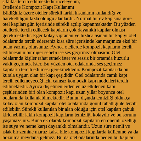
sıklıkla tercih edilmektedir inceleyelim;
Otellerde Kompozit Kapı Kullanımı
Bildiğiniz üzere oteller sürekli farklı insanların kullandığı ve
hareketliliğin fazla olduğu alanlardır. Normal bir ev kapısına göre
otel kapıları gün içerisinde sürekli açılıp kapanmaktadır. Bu yüzden
otellerde tercih edilecek kapıların çok dayanıklı kapılar olması
gerekmektedir. Eğer kolay yıpranan ve hızlıca aşınan bir kapıyı otel
odalarında tercih ederseniz kısa süre içerisinde kar marjınıza eksi bir
puan yazmış olursunuz. Ayrıca otellerde kompozit kapıların tercih
edilmesinin bir diğer sebebi ise ses geçirmez olmasıdır. Otel
odalarında kişiler rahat etmek ister ve sessiz bir ortamda huzurlu
vakit geçirmek ister. Bu yüzden otel odalarında ses geçirmez
kapıların tercih edilmesi gerekmektedir. Kompozit kapılar da bu
kurala uygun olan bir kapı çeşididir. Otel odalarında camlı kapı
tercih edilemeyeceği için camsız kompozit kapı modelleri tercih
edilmektedir. Ayrıca dış etmenlerden en az etkilenen kapı
çeşitlerinden biri olan kompozit kapı uzun yıllar boyunca otel
odalarında kullanılabilmektedir. Bunun dışında temizliği oldukça
kolay olan kompozit kapılar otel odalarında gönül rahatlığı ile tercih
edilebilir. Sürekli kullanılan bir alan olduğu için otel kapıları çabuk
kirlenebilir lakin kompozit kapıların temizliği kolaydır ve bu sorunu
yaşamazsınız. Buna ek olarak kompozit kapıların en önemli özelliği
ise suya ve neme karşı dayanıklı olmalarıdır. Uzun süre nemli ve
ıslak bir zemine maruz kalsa bile kompozit kapılarda küflenme ya da
bozulma meydana gelmez. Bu da otel odalarında neden bu kapıları