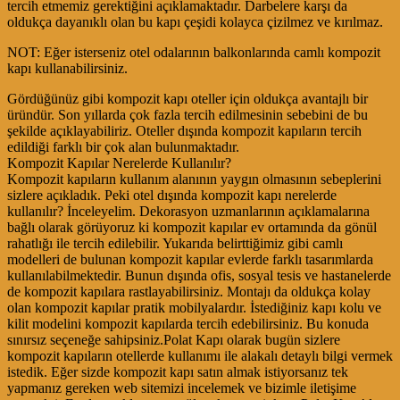
tercih etmemiz gerektiğini açıklamaktadır. Darbelere karşı da
oldukça dayanıklı olan bu kapı çeşidi kolayca çizilmez ve kırılmaz.
NOT: Eğer isterseniz otel odalarının balkonlarında camlı kompozit
kapı kullanabilirsiniz.
Gördüğünüz gibi kompozit kapı oteller için oldukça avantajlı bir
üründür. Son yıllarda çok fazla tercih edilmesinin sebebini de bu
şekilde açıklayabiliriz. Oteller dışında kompozit kapıların tercih
edildiği farklı bir çok alan bulunmaktadır.
Kompozit Kapılar Nerelerde Kullanılır?
Kompozit kapıların kullanım alanının yaygın olmasının sebeplerini
sizlere açıkladık. Peki otel dışında kompozit kapı nerelerde
kullanılır? İnceleyelim. Dekorasyon uzmanlarının açıklamalarına
bağlı olarak görüyoruz ki kompozit kapılar ev ortamında da gönül
rahatlığı ile tercih edilebilir. Yukarıda belirttiğimiz gibi camlı
modelleri de bulunan kompozit kapılar evlerde farklı tasarımlarda
kullanılabilmektedir. Bunun dışında ofis, sosyal tesis ve hastanelerde
de kompozit kapılara rastlayabilirsiniz. Montajı da oldukça kolay
olan kompozit kapılar pratik mobilyalardır. İstediğiniz kapı kolu ve
kilit modelini kompozit kapılarda tercih edebilirsiniz. Bu konuda
sınırsız seçeneğe sahipsiniz.Polat Kapı olarak bugün sizlere
kompozit kapıların otellerde kullanımı ile alakalı detaylı bilgi vermek
istedik. Eğer sizde kompozit kapı satın almak istiyorsanız tek
yapmanız gereken web sitemizi incelemek ve bizimle iletişime