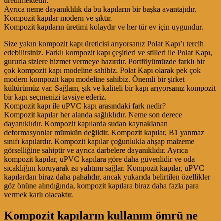
üretilmektedir.
Ayrıca neme dayanıklılık da bu kapıların bir başka avantajıdır.
Kompozit kapılar modern ve şıktır.
Kompozit kapıların üretimi kolaydır ve her tür ev için uygundur.
Size yakın kompozit kapı üreticisi arıyorsanız Polat Kapı’ı tercih
edebilirsiniz. Farklı kompozit kapı çeşitleri ve stilleri ile Polat Kapı,
gururla sizlere hizmet vermeye hazırdır. Portföyümüzde farklı bir
çok kompozit kapı modeline sahibiz. Polat Kapı olarak pek çok
modern kompozit kapı modeline sahibiz. Önemli bir şirket
kültürümüz var. Sağlam, şık ve kaliteli bir kapı arıyorsanız kompozit
bir kapı seçmenizi tavsiye ederiz.
Kompozit kapı ile uPVC kapı arasındaki fark nedir?
Kompozit kapılar her alanda sağlıklıdır. Neme son derece
dayanıklıdır. Kompozit kapılarda sudan kaynaklanan
deformasyonlar mümkün değildir. Kompozit kapılar, B1 yanmaz
sınıfı kapılardır. Kompozit kapılar çoğunlukla ahşap malzeme
görselliğine sahiptir ve ayrıca darbelere dayanıklıdır. Ayrıca
kompozit kapılar, uPVC kapılara göre daha güvenlidir ve oda
sıcaklığını koruyarak ısı yalıtımı sağlar. Kompozit kapılar, uPVC
kapılardan biraz daha pahalıdır, ancak yukarıda belirtilen özellikler
göz önüne alındığında, kompozit kapılara biraz daha fazla para
vermek karlı olacaktır.
Kompozit kapıların kullanım ömrü ne