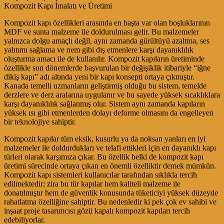
Kompozit Kapı İmalatı ve Üretimi
Kompozit kapı özellikleri arasında en başta var olan boşluklarının
MDF ve sunta malzeme ile doldurulması gelir. Bu malzemeler
yalnızca dolgu amaçlı değil, aynı zamanda gürültüyü azaltma, ses
yalıtımı sağlama ve nem gibi dış etmenlere karşı dayanıklılık
oluşturma amacı ile de kullanılır. Kompozit kapıların üretiminde
özellikle son dönemlerde başvurulan bir değişiklik itibariyle “iğne
dikiş kapı” adı altında yeni bir kapı konsepti ortaya çıkmıştır.
Kanada temelli uzmanların geliştirmiş olduğu bu sistem, temelde
derzlere ve derz aralarına uygulanır ve bu sayede yüksek sıcaklıklara
karşı dayanıklılık sağlanmış olur. Sistem aynı zamanda kapıların
yüksek ısı gibi etmenlerden dolayı deforme olmasını da engelleyen
bir teknolojiye sahiptir.
Kompozit kapılar tüm eksik, kusurlu ya da noksan yanları en iyi
malzemeler ile doldurdukları ve telafi ettikleri için en dayanıklı kapı
türleri olarak karşımıza çıkar. Bu özellik belki de kompozit kapı
üretimi sürecinde ortaya çıkan en önemli özelliktir demek mümkün.
Kompozit kapı sistemleri kullanıcılar tarafından sıklıkla tercih
edilmektedir; zira bu tür kapılar hem kaliteli malzeme ile
donatılmıştır hem de güvenlik konusunda tüketiciyi yüksek düzeyde
rahatlatma özelliğine sahiptir. Bu nedenledir ki pek çok ev sahibi ve
inşaat proje tasarımcısı gözü kapalı kompozit kapıları tercih
edebiliyorlar.