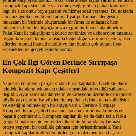
şehirde karşılaşabilirsiniz. Tekrar belirtmekte fayda vardır ki en ucuz
kompozit kapı size kalite vaat etmeyeceği gibi en pahalı kompozit
kapı da size ömür boyu garanti ve hizmet sözü veremez. Bu noktada
atmanız gereken en önemli adım, fiyat-performans dengesini
muazzam bir biçimde oluşturacak bir firma ile anlaşarak hem
bütçenize, hem de ihtiyaçlarınıza uygun bir hizmet alabilmektir.
Polat Kapı ile çalıştığınız takdirde zevkinize ve dekorasyon tarzınıza
uygun kompozit kapılar arasında beğendiğiniz ürünü seçebilir, usta
ellerden montaj hizmeti alabilir ve tüm bunları çok uygun fiyat
seçenekleri ile gerçekleştirebilirsiniz.
En Çok İlgi Gören Derince Sırrıpaşa
Kompozit Kapı Çeşitleri
Yapıların en önemli parçalarından birisi kapılardır. Özellikle daire
içindeki kapıların tek amacı odalar arasındaki güvenliği sağlamak
değildir. Aynı zamanda dairelerin dekorasyonu üzerinde de kapıların
büyük payı vardır. Bu yüzden de hep daha iyisini, daha kalitelisini
ve estetiğini bulmak için bir arayış vardır. Derince Sırrıpaşa
Kompozit Kapı çeşitleri bu alanda şu ana kar ortaya konmuş en
başarılı çözümlerdir. Kompozit kapılar, iki ya da daha fazla farklı
gruptaki malzemenin en iyi özelliklerinin bir arada toplanması,
ortaya yepyeni bir özellikle çıkması için birleştirilmesidir. Yani
kompozit kapılar üretilirken birden çok malzemenin en başarılı