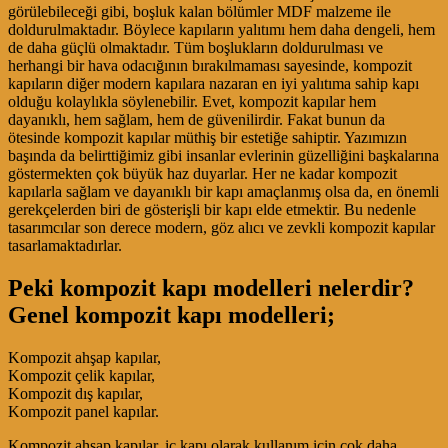
görülebileceği gibi, boşluk kalan bölümler MDF malzeme ile
doldurulmaktadır. Böylece kapıların yalıtımı hem daha dengeli, hem
de daha güçlü olmaktadır. Tüm boşlukların doldurulması ve
herhangi bir hava odacığının bırakılmaması sayesinde, kompozit
kapıların diğer modern kapılara nazaran en iyi yalıtıma sahip kapı
olduğu kolaylıkla söylenebilir. Evet, kompozit kapılar hem
dayanıklı, hem sağlam, hem de güvenilirdir. Fakat bunun da
ötesinde kompozit kapılar müthiş bir estetiğe sahiptir. Yazımızın
başında da belirttiğimiz gibi insanlar evlerinin güzelliğini başkalarına
göstermekten çok büyük haz duyarlar. Her ne kadar kompozit
kapılarla sağlam ve dayanıklı bir kapı amaçlanmış olsa da, en önemli
gerekçelerden biri de gösterişli bir kapı elde etmektir. Bu nedenle
tasarımcılar son derece modern, göz alıcı ve zevkli kompozit kapılar
tasarlamaktadırlar.
Peki kompozit kapı modelleri nelerdir?
Genel kompozit kapı modelleri;
Kompozit ahşap kapılar,
Kompozit çelik kapılar,
Kompozit dış kapılar,
Kompozit panel kapılar.
Kompozit ahşap kapılar, iç kapı olarak kullanım için çok daha