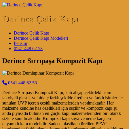
Skip to content
Derince Çelik Kapı
Main Navigation
Derince Çelik Kapı
Derince Çelik Kapı Modelleri
İletişim
0541 448 62 58
Derince Sırrıpaşa Kompozit Kapı
0541 448 62 58
Derince Sırrıpaşa Kompozit Kapı, katı ahşap çekirdekli cam
takviyeli plastik ve birkaç farklı şekilde üretilen ve farklı isimler ile
sunulan UVP içeren çeşitli malzemelerden yapılmaktadır. Her
malzeme kendine has özellikleri için seçilir ve kompozit kapı şu
anda piyasada bulunan en güçlü kapı malzemelerinden biri olarak
sizlere sunulmaktadır. Kompozit kapı suya ve neme karşı en
dayanıklı kapı modelidir. Sadece plastikten üretilen PPVC
kapılarından farklı olarak, kompozit kapılarımız yüksek sıcaklık ve