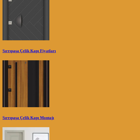
Sırrıpaşa Çelik Kapı Fiyatları
Sırrıpaşa Çelik Kapı Montajı