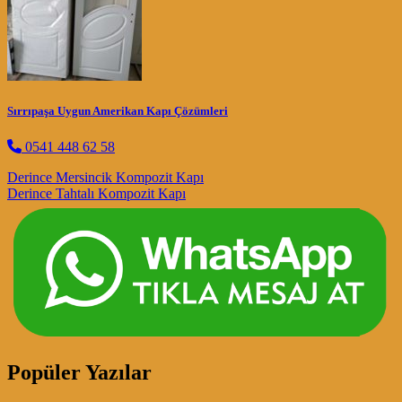
Sırrıpaşa Uygun Amerikan Kapı Çözümleri
0541 448 62 58
Post navigation
Derince Mersincik Kompozit Kapı
Derince Tahtalı Kompozit Kapı
Popüler Yazılar