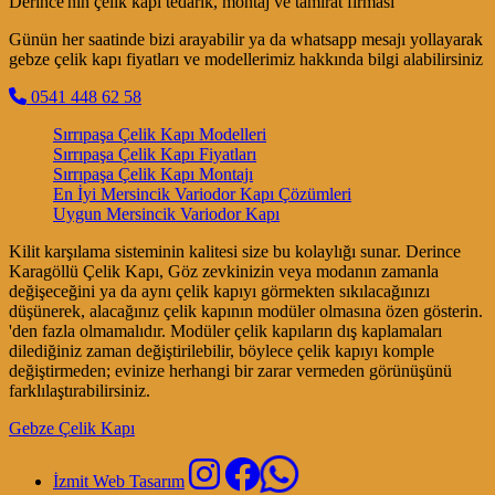
Derince'nin çelik kapı tedarik, montaj ve tamirat firması
Günün her saatinde bizi arayabilir ya da whatsapp mesajı yollayarak
gebze çelik kapı fiyatları ve modellerimiz hakkında bilgi alabilirsiniz
0541 448 62 58
Sırrıpaşa Çelik Kapı Modelleri
Sırrıpaşa Çelik Kapı Fiyatları
Sırrıpaşa Çelik Kapı Montajı
En İyi Mersincik Variodor Kapı Çözümleri
Uygun Mersincik Variodor Kapı
Kilit karşılama sisteminin kalitesi size bu kolaylığı sunar. Derince
Karagöllü Çelik Kapı, Göz zevkinizin veya modanın zamanla
değişeceğini ya da aynı çelik kapıyı görmekten sıkılacağınızı
düşünerek, alacağınız çelik kapının modüler olmasına özen gösterin.
'den fazla olmamalıdır. Modüler çelik kapıların dış kaplamaları
dilediğiniz zaman değiştirilebilir, böylece çelik kapıyı komple
değiştirmeden; evinize herhangi bir zarar vermeden görünüşünü
farklılaştırabilirsiniz.
Gebze Çelik Kapı
İzmit Web Tasarım