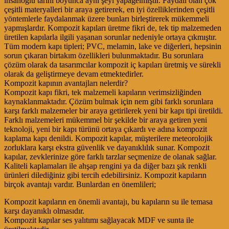
insanoğlu tarihi boyunca aynı şeyi yapagelmiştir. Faydalı olan çok
çeşitli materyalleri bir araya getirerek, en iyi özelliklerinden çeşitli
yöntemlerle faydalanmak üzere bunları birleştirerek mükemmeli
yapmışlardır. Kompozit kapıları üretme fikri de, tek tip malzemeden
üretilen kapılarla ilgili yaşanan sorunlar nedeniyle ortaya çıkmıştır.
Tüm modern kapı tipleri; PVC, melamin, lake ve diğerleri, hepsinin
sorun çıkaran birtakım özellikleri bulunmaktadır. Bu sorunlara
çözüm olarak da tasarımcılar kompozit iç kapıları üretmiş ve sürekli
olarak da geliştirmeye devam etmektedirler.
Kompozit kapının avantajları nelerdir?
Kompozit kapı fikri, tek malzemeli kapıların verimsizliğinden
kaynaklanmaktadır. Çözüm bulmak için nem gibi farklı sorunlara
karşı farklı malzemeler bir araya getirilerek yeni bir kapı tipi üretildi.
Farklı malzemeleri mükemmel bir şekilde bir araya getiren yeni
teknoloji, yeni bir kapı türünü ortaya çıkardı ve adına kompozit
kaplama kapı denildi. Kompozit kapılar, müşterilere meteorolojik
zorluklara karşı ekstra güvenlik ve dayanıklılık sunar. Kompozit
kapılar, zevklerinize göre farklı tarzlar seçmenize de olanak sağlar.
Kaliteli kaplamaları ile ahşap rengini ya da diğer bazı şık renkli
ürünleri dilediğiniz gibi tercih edebilirsiniz. Kompozit kapıların
birçok avantajı vardır. Bunlardan en önemlileri;
Kompozit kapıların en önemli avantajı, bu kapıların su ile temasa
karşı dayanıklı olmasıdır.
Kompozit kapılar ses yalıtımı sağlayacak MDF ve sunta ile