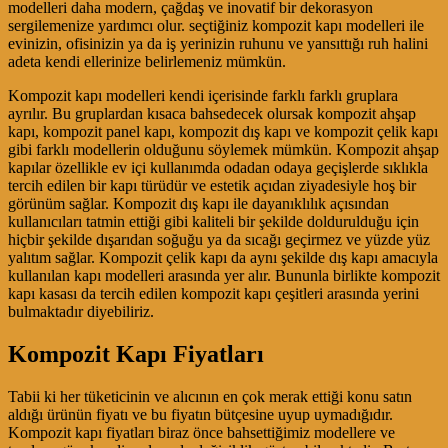
modelleri daha modern, çağdaş ve inovatif bir dekorasyon
sergilemenize yardımcı olur. seçtiğiniz kompozit kapı modelleri ile
evinizin, ofisinizin ya da iş yerinizin ruhunu ve yansıttığı ruh halini
adeta kendi ellerinize belirlemeniz mümkün.
Kompozit kapı modelleri kendi içerisinde farklı farklı gruplara
ayrılır. Bu gruplardan kısaca bahsedecek olursak kompozit ahşap
kapı, kompozit panel kapı, kompozit dış kapı ve kompozit çelik kapı
gibi farklı modellerin olduğunu söylemek mümkün. Kompozit ahşap
kapılar özellikle ev içi kullanımda odadan odaya geçişlerde sıklıkla
tercih edilen bir kapı türüdür ve estetik açıdan ziyadesiyle hoş bir
görünüm sağlar. Kompozit dış kapı ile dayanıklılık açısından
kullanıcıları tatmin ettiği gibi kaliteli bir şekilde doldurulduğu için
hiçbir şekilde dışarıdan soğuğu ya da sıcağı geçirmez ve yüzde yüz
yalıtım sağlar. Kompozit çelik kapı da aynı şekilde dış kapı amacıyla
kullanılan kapı modelleri arasında yer alır. Bununla birlikte kompozit
kapı kasası da tercih edilen kompozit kapı çeşitleri arasında yerini
bulmaktadır diyebiliriz.
Kompozit Kapı Fiyatları
Tabii ki her tüketicinin ve alıcının en çok merak ettiği konu satın
aldığı ürünün fiyatı ve bu fiyatın bütçesine uyup uymadığıdır.
Kompozit kapı fiyatları biraz önce bahsettiğimiz modellere ve