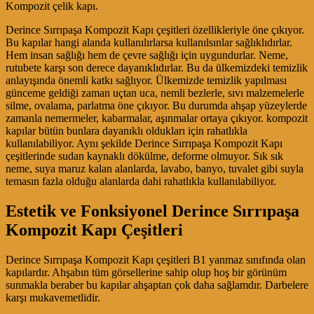
Kompozit çelik kapı.
Derince Sırrıpaşa Kompozit Kapı çeşitleri özellikleriyle öne çıkıyor.
Bu kapılar hangi alanda kullanılırlarsa kullanılsınlar sağlıklıdırlar.
Hem insan sağlığı hem de çevre sağlığı için uygundurlar. Neme,
rutubete karşı son derece dayanıklıdırlar. Bu da ülkemizdeki temizlik
anlayışında önemli katkı sağlıyor. Ülkemizde temizlik yapılması
günceme geldiği zaman uçtan uca, nemli bezlerle, sıvı malzemelerle
silme, ovalama, parlatma öne çıkıyor. Bu durumda ahşap yüzeylerde
zamanla nemermeler, kabarmalar, aşınmalar ortaya çıkıyor. kompozit
kapılar bütün bunlara dayanıklı oldukları için rahatlıkla
kullanılabiliyor. Aynı şekilde Derince Sırrıpaşa Kompozit Kapı
çeşitlerinde sudan kaynaklı dökülme, deforme olmuyor. Sık sık
neme, suya maruz kalan alanlarda, lavabo, banyo, tuvalet gibi suyla
temasın fazla olduğu alanlarda dahi rahatlıkla kullanılabiliyor.
Estetik ve Fonksiyonel Derince Sırrıpaşa
Kompozit Kapı Çeşitleri
Derince Sırrıpaşa Kompozit Kapı çeşitleri B1 yanmaz sınıfında olan
kapılardır. Ahşabın tüm görsellerine sahip olup hoş bir görünüm
sunmakla beraber bu kapılar ahşaptan çok daha sağlamdır. Darbelere
karşı mukavemetlidir.