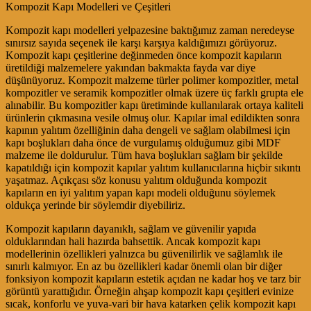
Kompozit Kapı Modelleri ve Çeşitleri
Kompozit kapı modelleri yelpazesine baktığımız zaman neredeyse
sınırsız sayıda seçenek ile karşı karşıya kaldığımızı görüyoruz.
Kompozit kapı çeşitlerine değinmeden önce kompozit kapıların
üretildiği malzemelere yakından bakmakta fayda var diye
düşünüyoruz. Kompozit malzeme türler polimer kompozitler, metal
kompozitler ve seramik kompozitler olmak üzere üç farklı grupta ele
alınabilir. Bu kompozitler kapı üretiminde kullanılarak ortaya kaliteli
ürünlerin çıkmasına vesile olmuş olur. Kapılar imal edildikten sonra
kapının yalıtım özelliğinin daha dengeli ve sağlam olabilmesi için
kapı boşlukları daha önce de vurgulamış olduğumuz gibi MDF
malzeme ile doldurulur. Tüm hava boşlukları sağlam bir şekilde
kapatıldığı için kompozit kapılar yalıtım kullanıcılarına hiçbir sıkıntı
yaşatmaz. Açıkçası söz konusu yalıtım olduğunda kompozit
kapıların en iyi yalıtım yapan kapı modeli olduğunu söylemek
oldukça yerinde bir söylemdir diyebiliriz.
Kompozit kapıların dayanıklı, sağlam ve güvenilir yapıda
olduklarından hali hazırda bahsettik. Ancak kompozit kapı
modellerinin özellikleri yalnızca bu güvenilirlik ve sağlamlık ile
sınırlı kalmıyor. En az bu özellikleri kadar önemli olan bir diğer
fonksiyon kompozit kapıların estetik açıdan ne kadar hoş ve tarz bir
görüntü yarattığıdır. Örneğin ahşap kompozit kapı çeşitleri evinize
sıcak, konforlu ve yuva-vari bir hava katarken çelik kompozit kapı