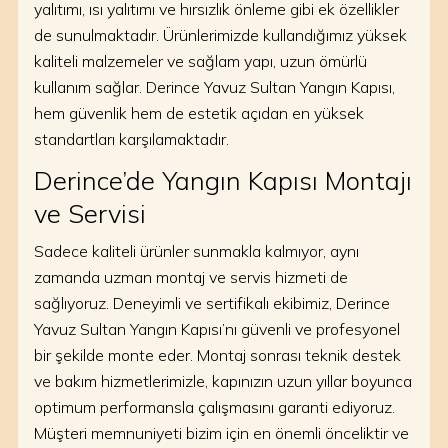
yalıtımı, ısı yalıtımı ve hırsızlık önleme gibi ek özellikler
de sunulmaktadır. Ürünlerimizde kullandığımız yüksek
kaliteli malzemeler ve sağlam yapı, uzun ömürlü
kullanım sağlar. Derince Yavuz Sultan Yangın Kapısı,
hem güvenlik hem de estetik açıdan en yüksek
standartları karşılamaktadır.
Derince’de Yangın Kapısı Montajı
ve Servisi
Sadece kaliteli ürünler sunmakla kalmıyor, aynı
zamanda uzman montaj ve servis hizmeti de
sağlıyoruz. Deneyimli ve sertifikalı ekibimiz, Derince
Yavuz Sultan Yangın Kapısı’nı güvenli ve profesyonel
bir şekilde monte eder. Montaj sonrası teknik destek
ve bakım hizmetlerimizle, kapınızın uzun yıllar boyunca
optimum performansla çalışmasını garanti ediyoruz.
Müşteri memnuniyeti bizim için en önemli önceliktir ve