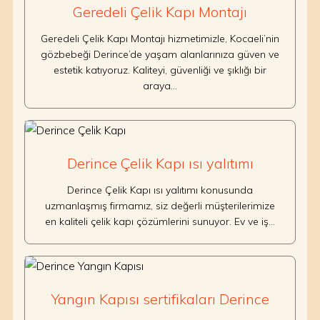
Geredeli Çelik Kapı Montajı
Geredeli Çelik Kapı Montajı hizmetimizle, Kocaeli’nin
gözbebeği Derince’de yaşam alanlarınıza güven ve
estetik katıyoruz. Kaliteyi, güvenliği ve şıklığı bir
araya…
Derince Çelik Kapı ısı yalıtımı
Derince Çelik Kapı ısı yalıtımı konusunda
uzmanlaşmış firmamız, siz değerli müşterilerimize
en kaliteli çelik kapı çözümlerini sunuyor. Ev ve iş…
Yangın Kapısı sertifikaları Derince