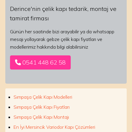
Derince'nin çelik kapı tedarik, montaj ve
tamirat firması
Günün her saatinde bizi arayabilir ya da whatsapp
mesajı yollayarak gebze çelik kapı fiyatları ve
modellerimiz hakkında bilgi alabilirsiniz
0541 448 62 58
Sırrıpaşa Çelik Kapı Modelleri
Sırrıpaşa Çelik Kapı Fiyatları
Sırrıpaşa Çelik Kapı Montajı
En İyi Mersincik Variodor Kapı Çözümleri