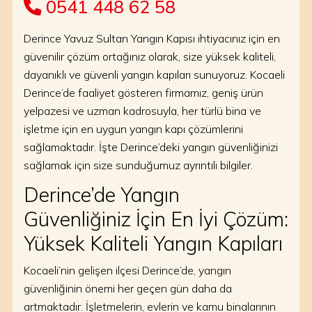
0541 448 62 58
Derince Yavuz Sultan Yangın Kapısı ihtiyacınız için en
güvenilir çözüm ortağınız olarak, size yüksek kaliteli,
dayanıklı ve güvenli yangın kapıları sunuyoruz. Kocaeli
Derince’de faaliyet gösteren firmamız, geniş ürün
yelpazesi ve uzman kadrosuyla, her türlü bina ve
işletme için en uygun yangın kapı çözümlerini
sağlamaktadır. İşte Derince’deki yangın güvenliğinizi
sağlamak için size sunduğumuz ayrıntılı bilgiler.
Derince’de Yangın
Güvenliğiniz İçin En İyi Çözüm:
Yüksek Kaliteli Yangın Kapıları
Kocaeli’nin gelişen ilçesi Derince’de, yangın
güvenliğinin önemi her geçen gün daha da
artmaktadır. İşletmelerin, evlerin ve kamu binalarının