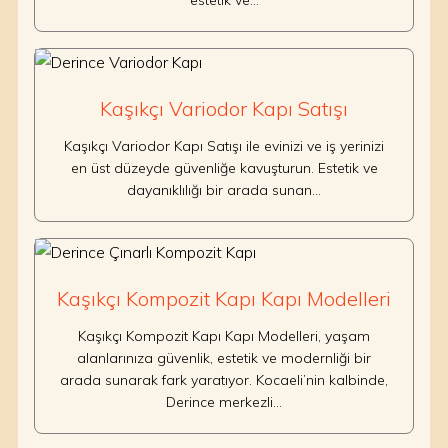
estetik ve…
Kaşıkçı Variodor Kapı Satışı
Kaşıkçı Variodor Kapı Satışı ile evinizi ve iş yerinizi
en üst düzeyde güvenliğe kavuşturun. Estetik ve
dayanıklılığı bir arada sunan…
Kaşıkçı Kompozit Kapı Kapı Modelleri
Kaşıkçı Kompozit Kapı Kapı Modelleri, yaşam
alanlarınıza güvenlik, estetik ve modernliği bir
arada sunarak fark yaratıyor. Kocaeli’nin kalbinde,
Derince merkezli…