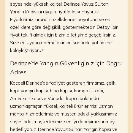
sayesinde, yüksek kaliteli Derince Yavuz Sultan
Yangın Kapısı’nı uygun fiyatlarla sunuyoruz.
Fiyatlarımız, ürünün özelliklerine, boyutuna ve ek
özelliklere göre değişiklik göstermektedir. Detaylı bir
fiyat teklifi almak için bizimle iletişime geçebilirsiniz.
Size en uygun ödeme planları sunarak, yatırımınızı
kolaylaştırıyoruz.
Derince’de Yangın Güvenliğiniz İçin Doğru
Adres
Kocaeli Derince’de faaliyet gösteren firmamız, çelik
kapı, yangın kapısı, bina kapısı, kompozit kapı,
Amerikan kapı ve Variodor kapı alanlarında
uzmanlaşmıştır. Yüksek kaliteli ürünlerimiz, uzman
montaj hizmetlerimiz ve müşteri odaklı yaklaşımımız
sayesinde, müşterilerimize en iyi deneyimi sunmayı
hedefliyoruz. Derince Yavuz Sultan Yangın Kapısı ve