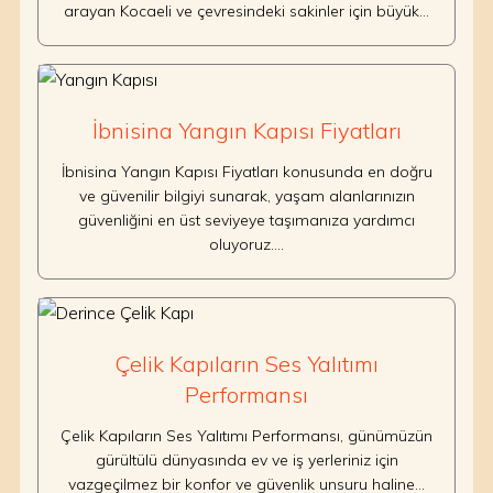
arayan Kocaeli ve çevresindeki sakinler için büyük…
İbnisina Yangın Kapısı Fiyatları
İbnisina Yangın Kapısı Fiyatları konusunda en doğru
ve güvenilir bilgiyi sunarak, yaşam alanlarınızın
güvenliğini en üst seviyeye taşımanıza yardımcı
oluyoruz.…
Çelik Kapıların Ses Yalıtımı
Performansı
Çelik Kapıların Ses Yalıtımı Performansı, günümüzün
gürültülü dünyasında ev ve iş yerleriniz için
vazgeçilmez bir konfor ve güvenlik unsuru haline…