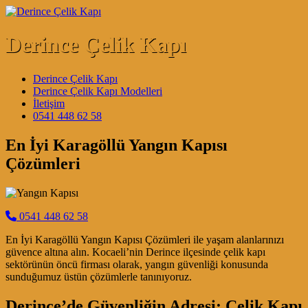
Skip to content
Derince Çelik Kapı
Main Navigation
Derince Çelik Kapı
Derince Çelik Kapı Modelleri
İletişim
0541 448 62 58
En İyi Karagöllü Yangın Kapısı
Çözümleri
0541 448 62 58
En İyi Karagöllü Yangın Kapısı Çözümleri ile yaşam alanlarınızı
güvence altına alın. Kocaeli’nin Derince ilçesinde çelik kapı
sektörünün öncü firması olarak, yangın güvenliği konusunda
sunduğumuz üstün çözümlerle tanınıyoruz.
Derince’de Güvenliğin Adresi: Çelik Kapı