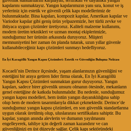
güvenlik standartlarını karşılayan, sertifikalı ve dayanıklı yangın
kapılarını sunmaktayız. Yangın kapılarımızın yanı sıra, konut ve iş
yerleriniz için estetik ve güvenli çelik kapı modellerimiz de
bulunmaktadır. Bina kapıları, kompozit kapılar, Amerikan kapılar ve
Variodor kapılar gibi geniş ürün yelpazemizle, her türlü zevke ve
ihtiyaca uygun çözümler üretiyoruz. Kaliteli malzeme kullanımı,
modern üretim teknikleri ve uzman montaj ekiplerimizle,
sunduğumuz her ürünün arkasında duruyoruz. Müşteri
memnuniyetini her zaman ön planda tutarak, uzun yıllar güvenle
kullanabileceğiniz kapı çözümleri sunmayı hedefliyoruz.
En İyi Karagöllü Yangın Kapısı Çözümleri: Estetik ve Güvenliğin Buluşma Noktası
Kocaeli’nin Derince ilçesinde, yaşam alanlarınızın güvenliğini ve
estetiğini bir araya getiren lider firma olarak, En İyi Karagöllü
Yangın Kapısı Çözümleri sunmaktan gurur duyuyoruz. Yangın
kapıları, sadece birer güvenlik unsuru olmanın ötesinde, mekanların
genel estetiğine de katkıda bulunmalıdır. Bu nedenle, sunduğumuz
yangın kapısı modelleri, hem üstün yangın dayanıklılığına sahip
olup hem de modern tasarımlarıyla dikkat çekmektedir. Derince’de
sunduğumuz yangın kapısı çözümleri, en son güvenlik standartlarına
uygun olarak üretilmiş olup, uluslararası sertifikalara sahiptir. Bu
kapılar, yangın anında alevlerin ve dumanın yayılmasını
engelleyerek, tahliye için değerli zaman kazandırır ve can
güvenliğinizi en üst düzeyde sağlar. Çelik kapı sektöründeki