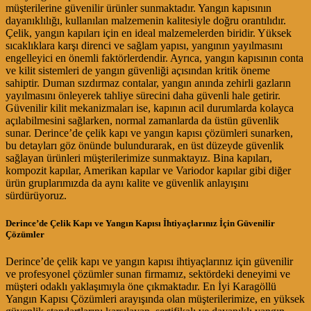
müşterilerine güvenilir ürünler sunmaktadır. Yangın kapısının
dayanıklılığı, kullanılan malzemenin kalitesiyle doğru orantılıdır.
Çelik, yangın kapıları için en ideal malzemelerden biridir. Yüksek
sıcaklıklara karşı direnci ve sağlam yapısı, yangının yayılmasını
engelleyici en önemli faktörlerdendir. Ayrıca, yangın kapısının conta
ve kilit sistemleri de yangın güvenliği açısından kritik öneme
sahiptir. Duman sızdırmaz contalar, yangın anında zehirli gazların
yayılmasını önleyerek tahliye sürecini daha güvenli hale getirir.
Güvenilir kilit mekanizmaları ise, kapının acil durumlarda kolayca
açılabilmesini sağlarken, normal zamanlarda da üstün güvenlik
sunar. Derince’de çelik kapı ve yangın kapısı çözümleri sunarken,
bu detayları göz önünde bulundurarak, en üst düzeyde güvenlik
sağlayan ürünleri müşterilerimize sunmaktayız. Bina kapıları,
kompozit kapılar, Amerikan kapılar ve Variodor kapılar gibi diğer
ürün gruplarımızda da aynı kalite ve güvenlik anlayışını
sürdürüyoruz.
Derince’de Çelik Kapı ve Yangın Kapısı İhtiyaçlarınız İçin Güvenilir
Çözümler
Derince’de çelik kapı ve yangın kapısı ihtiyaçlarınız için güvenilir
ve profesyonel çözümler sunan firmamız, sektördeki deneyimi ve
müşteri odaklı yaklaşımıyla öne çıkmaktadır. En İyi Karagöllü
Yangın Kapısı Çözümleri arayışında olan müşterilerimize, en yüksek