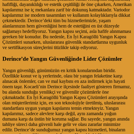
hafifliği, dayanıklılığı ve estetik çeşitliliği ile öne çıkarken, Amerikan
kapılarımız ise iç mekanlara zarif bir dokunuş katmaktadır. Variodor
kapılarımız ise modern tasarımları ve kullanım kolaylıklarıyla dikkat
çekmektedir. Derince’deki tüm bu hizmetlerimizle, yaşam
alanlarınızın hem güvenliğini hem de estetiğini en üst düzeyde
sağlamayı hedefliyoruz. Yangın kapısı seçimi, asla hafife alınmaması
gereken bir konudur. Bu nedenle, En İyi Karagöllü Yangın Kapısı
Çözümleri sunarken, uluslararası güvenlik standartlarına uygunluk
ve sertifikasyon süreçlerini titizlikle takip ediyoruz.
Derince’de Yangın Güvenliğinde Lider Çözümler
Yangın güvenliği, günümüzün en kritik konularından biridir.
Özellikle konut ve iş yerlerinde, olası bir yangın felaketine karşı
alınacak önlemler, can ve mal kaybını en aza indirmek için hayati
önem taşır. Kocaeli’nin Derince ilçesinde faaliyet gösteren firmamız,
bu alanda sunduğu yenilikçi ve güvenilir çözümlerle öne
çıkmaktadır. En İyi Karagöllü Yangın Kapısı Çözümleri arayışında
olan müşterilerimiz için, en son teknolojiyle üretilmiş, uluslararası
standartlara uygun yangın kapılarını temin etmekteyiz. Yangın
kapılarımız, sadece alevlere karşı değil, aynı zamanda yoğun
dumana karşı da üstün bir koruma sağlar. Bu sayede, yangın anında
tahliye süreci daha güvenli hale gelir ve olası zararlar minimize
edilir. Derince’de sunduğumuz yangın kapısı hizmetleri, binaların