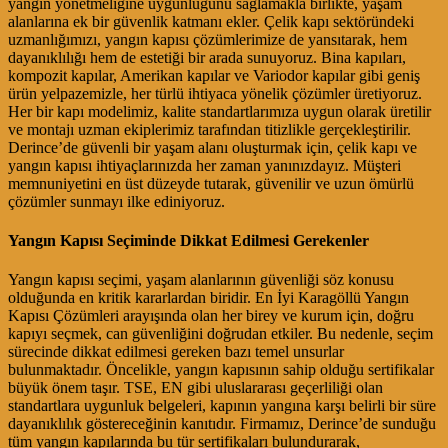
yangın yönetmeliğine uygunluğunu sağlamakla birlikte, yaşam
alanlarına ek bir güvenlik katmanı ekler. Çelik kapı sektöründeki
uzmanlığımızı, yangın kapısı çözümlerimize de yansıtarak, hem
dayanıklılığı hem de estetiği bir arada sunuyoruz. Bina kapıları,
kompozit kapılar, Amerikan kapılar ve Variodor kapılar gibi geniş
ürün yelpazemizle, her türlü ihtiyaca yönelik çözümler üretiyoruz.
Her bir kapı modelimiz, kalite standartlarımıza uygun olarak üretilir
ve montajı uzman ekiplerimiz tarafından titizlikle gerçekleştirilir.
Derince’de güvenli bir yaşam alanı oluşturmak için, çelik kapı ve
yangın kapısı ihtiyaçlarınızda her zaman yanınızdayız. Müşteri
memnuniyetini en üst düzeyde tutarak, güvenilir ve uzun ömürlü
çözümler sunmayı ilke ediniyoruz.
Yangın Kapısı Seçiminde Dikkat Edilmesi Gerekenler
Yangın kapısı seçimi, yaşam alanlarının güvenliği söz konusu
olduğunda en kritik kararlardan biridir. En İyi Karagöllü Yangın
Kapısı Çözümleri arayışında olan her birey ve kurum için, doğru
kapıyı seçmek, can güvenliğini doğrudan etkiler. Bu nedenle, seçim
sürecinde dikkat edilmesi gereken bazı temel unsurlar
bulunmaktadır. Öncelikle, yangın kapısının sahip olduğu sertifikalar
büyük önem taşır. TSE, EN gibi uluslararası geçerliliği olan
standartlara uygunluk belgeleri, kapının yangına karşı belirli bir süre
dayanıklılık göstereceğinin kanıtıdır. Firmamız, Derince’de sunduğu
tüm yangın kapılarında bu tür sertifikaları bulundurarak,