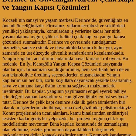
ve Yangın Kapısı Çözümleri
Kocaeli’nin sanayi ve yaşam merkezi Derince’de, güvenliğiniz en
önemli önceliğimizdir. Firmamız, yılların tecrübesi ve sektördeki
yenilikçi yaklaşımıyla, konutlardan iş yerlerine kadar her türlü
yaşam alanına uygun, yüksek kaliteli çelik kapı ve yangın kapısı
çözümleri sunmaktadır. Derince ve çevresinde sunduğumuz
hizmetler, sadece estetik ve dayanıklılıkla sınırlı kalmayıp, aynı
zamanda en üst düzeyde güvenlik standartlarını karşılamaktadır.
Yangın kapıları, acil durum anlarında hayat kurtarıcı rol oynar. Bu
nedenle, En İyi Karagöllü Yangın Kapısı Çözümleri arayışında
olanlar için, firmamızın sunduğu ürünler, hem sertifikalı hem de en
son teknolojiyle üretilmiş seçeneklerden oluşmaktadır. Yangın
kapılarımızın her biri, zorlu koşullara dayanacak şekilde tasarlanmış,
ısıya ve dumana karşı üstün koruma sağlayan malzemelerle
üretilmiştir. Bu kapılar, yangının yayılmasını engelleyerek tahliye
için değerli zaman kazandırır ve can güvenliğinizi en üst seviyede
tutar. Derince’de çelik kapı denince akla ilk gelen isimlerden biri
olarak, müşterilerimizin ihtiyaçlarına özel çözümler geliştirmekteyiz.
Konut projelerinden ticari alanlara, kamu binalarından endüstriyel
tesislere kadar geniş bir yelpazede, her projeye uygun çelik kapı
modellerimiz mevcuttur. Bina kapıları konusunda da uzmanlaşmış
olan ekibimiz, estetik görünümü dayanıklılıkla birleştirerek,
mekanlarınıza değer katacak çözümler sunar. Kompozit kapılarımız,