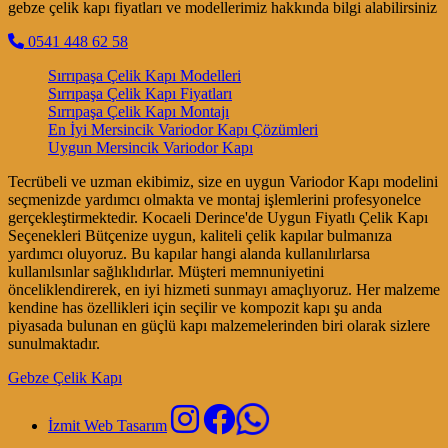
gebze çelik kapı fiyatları ve modellerimiz hakkında bilgi alabilirsiniz
0541 448 62 58
Sırrıpaşa Çelik Kapı Modelleri
Sırrıpaşa Çelik Kapı Fiyatları
Sırrıpaşa Çelik Kapı Montajı
En İyi Mersincik Variodor Kapı Çözümleri
Uygun Mersincik Variodor Kapı
Tecrübeli ve uzman ekibimiz, size en uygun Variodor Kapı modelini
seçmenizde yardımcı olmakta ve montaj işlemlerini profesyonelce
gerçekleştirmektedir. Kocaeli Derince'de Uygun Fiyatlı Çelik Kapı
Seçenekleri Bütçenize uygun, kaliteli çelik kapılar bulmanıza
yardımcı oluyoruz. Bu kapılar hangi alanda kullanılırlarsa
kullanılsınlar sağlıklıdırlar. Müşteri memnuniyetini
önceliklendirerek, en iyi hizmeti sunmayı amaçlıyoruz. Her malzeme
kendine has özellikleri için seçilir ve kompozit kapı şu anda
piyasada bulunan en güçlü kapı malzemelerinden biri olarak sizlere
sunulmaktadır.
Gebze Çelik Kapı
İzmit Web Tasarım