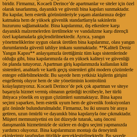
biridir. Firmamız, Kocaeli Derince’de apartmanlar ve siteler için özel
olarak tasarlanmış, dayanıklı ve güvenli bina kapıları sunmaktadır.
Bu kapılar, hem estetik görünümleriyle yaşam alanlarınıza değer
katmakta hem de yüksek güvenlik standartlarıyla sakinlerin
huzurunu sağlamaktadır. Bina kapılarımız, dış etkenlere karşı
dayanıklı malzemelerden üretilmekte ve vandalizme karşı dirençli
özel kaplamalarla güçlendirilmektedir. Ayrıca, yangın
yönetmeliklerine uygun olarak üretilen bina kapılarımız, olası yangın
durumlarında güvenli tahliye imkanı sunmaktadır. **Kaliteli Deniz
Yangın Kapısı** anlayışımızla ürettiğimiz tüm kapı sistemlerinde
olduğu gibi, bina kapılarımızda da en yüksek kaliteyi ve güvenliği
ön planda tutuyoruz. Apartman giriş kapılarımızda kullanılan kilit
sistemleri, anahtarlı ve kartlı geçiş sistemleri gibi modern çözümlerle
entegre edilebilmektedir. Bu sayede hem yetkisiz kişilerin girişini
engellemiş oluyor hem de site yönetiminin kontrolünü
kolaylaştırıyoruz. Kocaeli Derince’de pek çok apartman ve siteye
başarıyla hizmet vermiş olmanın getirdiği tecrübeyle, her türlü
ihtiyaca yönelik en uygun çözümleri sunmaktayız. Bina kapısı
seçimi yaparken, hem estetik uyum hem de güvenlik fonksiyonları
göz önünde bulundurulmalıdır. Firmamız, bu iki unsuru bir araya
getiren, uzun ömürlü ve dayanıklı bina kapılarıyla öne çıkmaktadır.
Müşteri memnuniyetini en üst düzeyde tutarak, satış öncesi
danışmanlık hizmetimizle de sizlere en doğru seçimi yapmanızda
yardımcı oluyoruz. Bina kapılarımızın montajı da deneyimli
ekiplerimiz tarafından titizlikle gerçekleştirilmektedir. Bu sayede