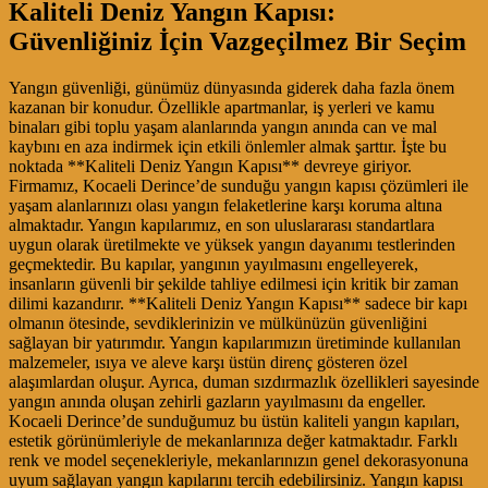
Kaliteli Deniz Yangın Kapısı:
Güvenliğiniz İçin Vazgeçilmez Bir Seçim
Yangın güvenliği, günümüz dünyasında giderek daha fazla önem
kazanan bir konudur. Özellikle apartmanlar, iş yerleri ve kamu
binaları gibi toplu yaşam alanlarında yangın anında can ve mal
kaybını en aza indirmek için etkili önlemler almak şarttır. İşte bu
noktada **Kaliteli Deniz Yangın Kapısı** devreye giriyor.
Firmamız, Kocaeli Derince’de sunduğu yangın kapısı çözümleri ile
yaşam alanlarınızı olası yangın felaketlerine karşı koruma altına
almaktadır. Yangın kapılarımız, en son uluslararası standartlara
uygun olarak üretilmekte ve yüksek yangın dayanımı testlerinden
geçmektedir. Bu kapılar, yangının yayılmasını engelleyerek,
insanların güvenli bir şekilde tahliye edilmesi için kritik bir zaman
dilimi kazandırır. **Kaliteli Deniz Yangın Kapısı** sadece bir kapı
olmanın ötesinde, sevdiklerinizin ve mülkünüzün güvenliğini
sağlayan bir yatırımdır. Yangın kapılarımızın üretiminde kullanılan
malzemeler, ısıya ve aleve karşı üstün direnç gösteren özel
alaşımlardan oluşur. Ayrıca, duman sızdırmazlık özellikleri sayesinde
yangın anında oluşan zehirli gazların yayılmasını da engeller.
Kocaeli Derince’de sunduğumuz bu üstün kaliteli yangın kapıları,
estetik görünümleriyle de mekanlarınıza değer katmaktadır. Farklı
renk ve model seçenekleriyle, mekanlarınızın genel dekorasyonuna
uyum sağlayan yangın kapılarını tercih edebilirsiniz. Yangın kapısı