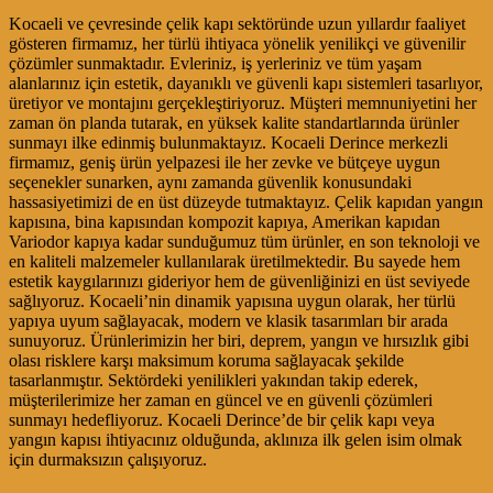
Kocaeli ve çevresinde çelik kapı sektöründe uzun yıllardır faaliyet
gösteren firmamız, her türlü ihtiyaca yönelik yenilikçi ve güvenilir
çözümler sunmaktadır. Evleriniz, iş yerleriniz ve tüm yaşam
alanlarınız için estetik, dayanıklı ve güvenli kapı sistemleri tasarlıyor,
üretiyor ve montajını gerçekleştiriyoruz. Müşteri memnuniyetini her
zaman ön planda tutarak, en yüksek kalite standartlarında ürünler
sunmayı ilke edinmiş bulunmaktayız. Kocaeli Derince merkezli
firmamız, geniş ürün yelpazesi ile her zevke ve bütçeye uygun
seçenekler sunarken, aynı zamanda güvenlik konusundaki
hassasiyetimizi de en üst düzeyde tutmaktayız. Çelik kapıdan yangın
kapısına, bina kapısından kompozit kapıya, Amerikan kapıdan
Variodor kapıya kadar sunduğumuz tüm ürünler, en son teknoloji ve
en kaliteli malzemeler kullanılarak üretilmektedir. Bu sayede hem
estetik kaygılarınızı gideriyor hem de güvenliğinizi en üst seviyede
sağlıyoruz. Kocaeli’nin dinamik yapısına uygun olarak, her türlü
yapıya uyum sağlayacak, modern ve klasik tasarımları bir arada
sunuyoruz. Ürünlerimizin her biri, deprem, yangın ve hırsızlık gibi
olası risklere karşı maksimum koruma sağlayacak şekilde
tasarlanmıştır. Sektördeki yenilikleri yakından takip ederek,
müşterilerimize her zaman en güncel ve en güvenli çözümleri
sunmayı hedefliyoruz. Kocaeli Derince’de bir çelik kapı veya
yangın kapısı ihtiyacınız olduğunda, aklınıza ilk gelen isim olmak
için durmaksızın çalışıyoruz.