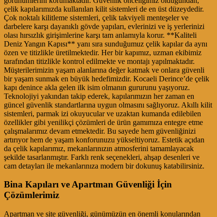
görünümlerini korumaktadır. Güvenlik önceliğimiz olduğundan,
çelik kapılarımızda kullanılan kilit sistemleri de en üst düzeydedir.
Çok noktalı kilitleme sistemleri, çelik takviyeli menteşeler ve
darbelere karşı dayanıklı gövde yapıları, evlerinizi ve iş yerlerinizi
olası hırsızlık girişimlerine karşı tam anlamıyla korur. **Kaliteli
Deniz Yangın Kapısı** yanı sıra sunduğumuz çelik kapılar da aynı
özen ve titizlikle üretilmektedir. Her bir kapımız, uzman ekibimiz
tarafından titizlikle kontrol edilmekte ve montajı yapılmaktadır.
Müşterilerimizin yaşam alanlarına değer katmak ve onlara güvenli
bir yaşam sunmak en büyük hedefimizdir. Kocaeli Derince’de çelik
kapı denince akla gelen ilk isim olmanın gururunu yaşıyoruz.
Teknolojiyi yakından takip ederek, kapılarımızın her zaman en
güncel güvenlik standartlarına uygun olmasını sağlıyoruz. Akıllı kilit
sistemleri, parmak izi okuyucular ve uzaktan kumanda edilebilen
özellikler gibi yenilikçi çözümleri de ürün gamımıza entegre etme
çalışmalarımız devam etmektedir. Bu sayede hem güvenliğinizi
artırıyor hem de yaşam konforunuzu yükseltiyoruz. Estetik açıdan
da çelik kapılarımız, mekanlarınızın atmosferini tamamlayacak
şekilde tasarlanmıştır. Farklı renk seçenekleri, ahşap desenleri ve
cam detayları ile mekanlarınıza modern bir dokunuş katabilirsiniz.
Bina Kapıları ve Apartman Güvenliği İçin
Çözümlerimiz
Apartman ve site güvenliği, günümüzün en önemli konularından