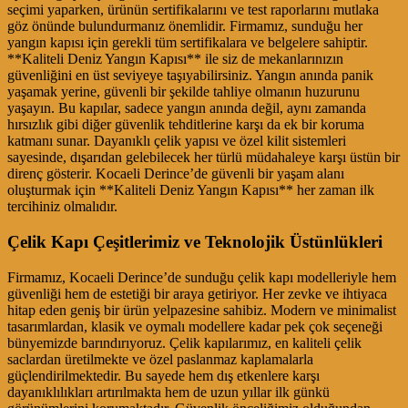
seçimi yaparken, ürünün sertifikalarını ve test raporlarını mutlaka
göz önünde bulundurmanız önemlidir. Firmamız, sunduğu her
yangın kapısı için gerekli tüm sertifikalara ve belgelere sahiptir.
**Kaliteli Deniz Yangın Kapısı** ile siz de mekanlarınızın
güvenliğini en üst seviyeye taşıyabilirsiniz. Yangın anında panik
yaşamak yerine, güvenli bir şekilde tahliye olmanın huzurunu
yaşayın. Bu kapılar, sadece yangın anında değil, aynı zamanda
hırsızlık gibi diğer güvenlik tehditlerine karşı da ek bir koruma
katmanı sunar. Dayanıklı çelik yapısı ve özel kilit sistemleri
sayesinde, dışarıdan gelebilecek her türlü müdahaleye karşı üstün bir
direnç gösterir. Kocaeli Derince’de güvenli bir yaşam alanı
oluşturmak için **Kaliteli Deniz Yangın Kapısı** her zaman ilk
tercihiniz olmalıdır.
Çelik Kapı Çeşitlerimiz ve Teknolojik Üstünlükleri
Firmamız, Kocaeli Derince’de sunduğu çelik kapı modelleriyle hem
güvenliği hem de estetiği bir araya getiriyor. Her zevke ve ihtiyaca
hitap eden geniş bir ürün yelpazesine sahibiz. Modern ve minimalist
tasarımlardan, klasik ve oymalı modellere kadar pek çok seçeneği
bünyemizde barındırıyoruz. Çelik kapılarımız, en kaliteli çelik
saclardan üretilmekte ve özel paslanmaz kaplamalarla
güçlendirilmektedir. Bu sayede hem dış etkenlere karşı
dayanıklılıkları artırılmakta hem de uzun yıllar ilk günkü