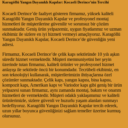
Karagöllü Yangın Dayanıklı Kapılar: Kocaeli Derince’nin Tercihi
Kocaeli Derince’de faaliyet gösteren firmamız, yüksek kaliteli
Karagöllü Yangın Dayanıklı Kapılar ve profesyonel montaj
hizmetleri ile müşterilerine güvenilir ve sorunsuz bir çözüm
sunmaktadır. Geniş ürün yelpazemiz, uygun fiyatlarımız ve uzman
ekibimiz ile sizlere en iyi hizmeti vermeyi amaçlıyoruz. Karagöllü
Yangın Dayanıklı Kapılar, Kocaeli Derince’de güvenliğin yeni
adresi.
Firmamız, Kocaeli Derince’de çelik kapı sektöründe 10 yılı aşkın
süredir hizmet vermektedir. Müşteri memnuniyetini her şeyin
üzerinde tutan firmamız, kaliteli ürünler ve profesyonel hizmet
anlayışı ile sektörde öncü bir konumdadır. Tecrübeli ekibimiz, en
son teknolojiyi kullanarak, müşterilerimizin ihtiyaçlarına özel
çözümler sunmaktadır. Çelik kapı, yangın kapısı, bina kapısı,
kompozit kapı, Amerikan kapı ve Variodor kapı gibi geniş bir ürün
yelpazesi sunan firmamız, aynı zamanda montaj, bakım ve onarım
hizmetleri de vermektedir. Müşteri odaklı yaklaşımımız ve kaliteli
ürünlerimizle, sizlere güvenli ve huzurlu yaşam alanları sunmayı
hedefliyoruz. Karagöllü Yangın Dayanıklı Kapılar tercih ederek,
uzun yıllar boyunca güvenliğinizi sağlam temeller üzerine kurmuş
olursunuz.