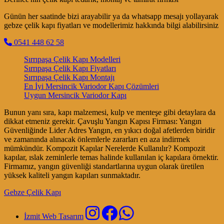
Günün her saatinde bizi arayabilir ya da whatsapp mesajı yollayarak
gebze çelik kapı fiyatları ve modellerimiz hakkında bilgi alabilirsiniz
0541 448 62 58
Sırrıpaşa Çelik Kapı Modelleri
Sırrıpaşa Çelik Kapı Fiyatları
Sırrıpaşa Çelik Kapı Montajı
En İyi Mersincik Variodor Kapı Çözümleri
Uygun Mersincik Variodor Kapı
Bunun yanı sıra, kapı malzemesi, kulp ve menteşe gibi detaylara da
dikkat etmeniz gerekir. Çavuşlu Yangın Kapısı Firması: Yangın
Güvenliğinde Lider Adres Yangın, en yıkıcı doğal afetlerden biridir
ve zamanında alınacak önlemlerle zararları en aza indirmek
mümkündür. Kompozit Kapılar Nerelerde Kullanılır? Kompozit
kapılar, ıslak zeminlerle temas halinde kullanılan iç kapılara örnektir.
Firmamız, yangın güvenliği standartlarına uygun olarak üretilen
yüksek kaliteli yangın kapıları sunmaktadır.
Gebze Çelik Kapı
İzmit Web Tasarım