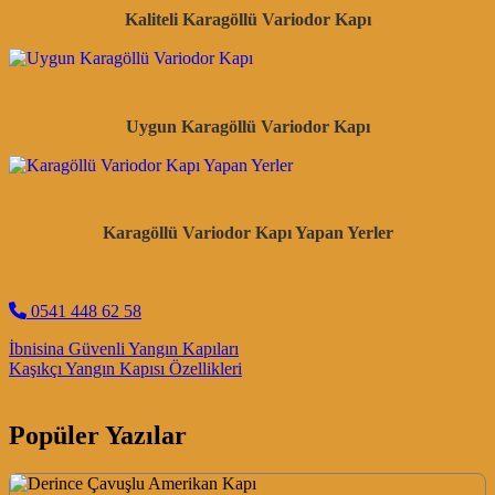
Kaliteli Karagöllü Variodor Kapı
Uygun Karagöllü Variodor Kapı
Karagöllü Variodor Kapı Yapan Yerler
0541 448 62 58
Post navigation
İbnisina Güvenli Yangın Kapıları
Kaşıkçı Yangın Kapısı Özellikleri
Popüler Yazılar