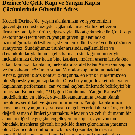
Derince’de Çelik Kapı ve Yangın Kapısı
Çözümlerinde Güvenilir Adres
Kocaeli Derince’de, yaşam alanlarınızın ve iş yerlerinizin
güvenliğini en üst düzeyde sağlamak amacıyla hizmet veren
firmamız, geniş bir ürün yelpazesiyle dikkat çekmektedir. Çelik kapı
sektöründeki tecrübemizi, yangın güvenliği alanındaki
uzmanlığımızla birleştirerek, sizlere en kaliteli ve güvenilir çözümleri
sunuyoruz. Sunduğumuz ürünler arasında, sağlamlıkları ve
dayanıklılıklarıyla bilinen çelik kapılar, estetik görünümleriyle
mekanlarınıza değer katan bina kapıları, modern tasarımlarıyla öne
çıkan kompozit kapılar, iç mekanlara zarafet katan Amerikan kapılar
ve fonksiyonel çözümler sunan Variodor kapılar bulunmaktadır.
Ancak, güvenlik söz konusu olduğunda, en kritik ürünlerimizden
biri şüphesiz yangın kapılarıdır. Olası bir yangın felaketinde, yangın
kapılarının performansı, can ve mal kaybını önlemede belirleyici bir
rol oynar. Bu nedenle, **Uygun Dumlupınar Yangın Kapısı**
modellerimiz, en yüksek güvenlik standartlarına uygun olarak
üretilmiş, sertifikalı ve güvenilir ürünlerdir. Yangın kapılarımızın
temel amacı, yangının yayılmasını engelleyerek, tahliye süreçleri için
değerli zaman dilimleri yaratmaktır. Alevlerin ve zehirli dumanın bir
alandan diğerine geçişini engelleyen bu kapılar, aynı zamanda
binadaki insanların güvenli bir şekilde dışarı çıkmalarına yardımcı
olur. Derince’de sunduğumuz bu özel çözümler, hem yasal
gereklilikleri karşılamak hem de insan hayatını korumak adına