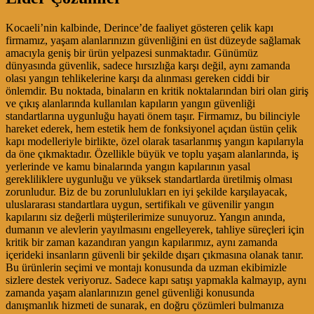
Kocaeli’nin kalbinde, Derince’de faaliyet gösteren çelik kapı
firmamız, yaşam alanlarınızın güvenliğini en üst düzeyde sağlamak
amacıyla geniş bir ürün yelpazesi sunmaktadır. Günümüz
dünyasında güvenlik, sadece hırsızlığa karşı değil, aynı zamanda
olası yangın tehlikelerine karşı da alınması gereken ciddi bir
önlemdir. Bu noktada, binaların en kritik noktalarından biri olan giriş
ve çıkış alanlarında kullanılan kapıların yangın güvenliği
standartlarına uygunluğu hayati önem taşır. Firmamız, bu bilinciyle
hareket ederek, hem estetik hem de fonksiyonel açıdan üstün çelik
kapı modelleriyle birlikte, özel olarak tasarlanmış yangın kapılarıyla
da öne çıkmaktadır. Özellikle büyük ve toplu yaşam alanlarında, iş
yerlerinde ve kamu binalarında yangın kapılarının yasal
gerekliliklere uygunluğu ve yüksek standartlarda üretilmiş olması
zorunludur. Biz de bu zorunlulukları en iyi şekilde karşılayacak,
uluslararası standartlara uygun, sertifikalı ve güvenilir yangın
kapılarını siz değerli müşterilerimize sunuyoruz. Yangın anında,
dumanın ve alevlerin yayılmasını engelleyerek, tahliye süreçleri için
kritik bir zaman kazandıran yangın kapılarımız, aynı zamanda
içerideki insanların güvenli bir şekilde dışarı çıkmasına olanak tanır.
Bu ürünlerin seçimi ve montajı konusunda da uzman ekibimizle
sizlere destek veriyoruz. Sadece kapı satışı yapmakla kalmayıp, aynı
zamanda yaşam alanlarınızın genel güvenliği konusunda
danışmanlık hizmeti de sunarak, en doğru çözümleri bulmanıza