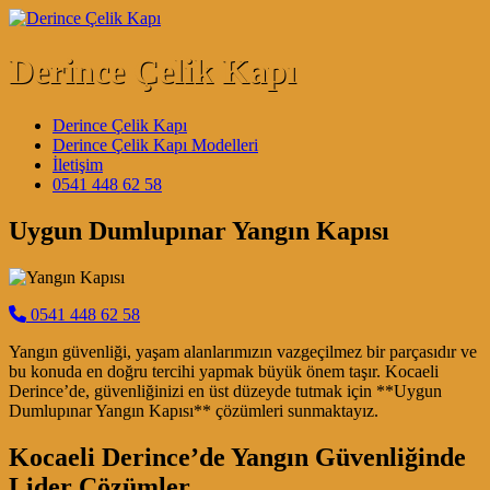
Skip to content
Derince Çelik Kapı
Main Navigation
Derince Çelik Kapı
Derince Çelik Kapı Modelleri
İletişim
0541 448 62 58
Uygun Dumlupınar Yangın Kapısı
0541 448 62 58
Yangın güvenliği, yaşam alanlarımızın vazgeçilmez bir parçasıdır ve
bu konuda en doğru tercihi yapmak büyük önem taşır. Kocaeli
Derince’de, güvenliğinizi en üst düzeyde tutmak için **Uygun
Dumlupınar Yangın Kapısı** çözümleri sunmaktayız.
Kocaeli Derince’de Yangın Güvenliğinde
Lider Çözümler