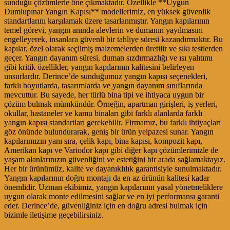
sunduğu çözümlerle öne çıkmaktadır. Özellikle **Uygun
Dumlupınar Yangın Kapısı** modellerimiz, en yüksek güvenlik
standartlarını karşılamak üzere tasarlanmıştır. Yangın kapılarının
temel görevi, yangın anında alevlerin ve dumanın yayılmasını
engelleyerek, insanlara güvenli bir tahliye süresi kazandırmaktır. Bu
kapılar, özel olarak seçilmiş malzemelerden üretilir ve sıkı testlerden
geçer. Yangın dayanım süresi, duman sızdırmazlığı ve ısı yalıtımı
gibi kritik özellikler, yangın kapılarının kalitesini belirleyen
unsurlardır. Derince’de sunduğumuz yangın kapısı seçenekleri,
farklı boyutlarda, tasarımlarda ve yangın dayanım sınıflarında
mevcuttur. Bu sayede, her türlü bina tipi ve ihtiyaca uygun bir
çözüm bulmak mümkündür. Örneğin, apartman girişleri, iş yerleri,
okullar, hastaneler ve kamu binaları gibi farklı alanlarda farklı
yangın kapısı standartları gerekebilir. Firmamız, bu farklı ihtiyaçları
göz önünde bulundurarak, geniş bir ürün yelpazesi sunar. Yangın
kapılarımızın yanı sıra, çelik kapı, bina kapısı, kompozit kapı,
Amerikan kapı ve Variodor kapı gibi diğer kapı çözümlerimizle de
yaşam alanlarınızın güvenliğini ve estetiğini bir arada sağlamaktayız.
Her bir ürünümüz, kalite ve dayanıklılık garantisiyle sunulmaktadır.
Yangın kapılarının doğru montajı da en az ürünün kalitesi kadar
önemlidir. Uzman ekibimiz, yangın kapılarının yasal yönetmeliklere
uygun olarak monte edilmesini sağlar ve en iyi performansı garanti
eder. Derince’de, güvenliğiniz için en doğru adresi bulmak için
bizimle iletişime geçebilirsiniz.