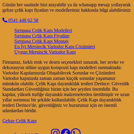
Günün her saatinde bizi arayabilir ya da whatsapp mesajı yollayarak
gebze çelik kapı fiyatları ve modellerimiz hakkında bilgi alabilirsiniz
0541 448 62 58
Sırrıpaşa Çelik Kapı Modelleri
Sırrıpaşa Çelik Kapı Fiyatları
Sırrıpaşa Çelik Kapı Montajı
En İyi Mersincik Variodor Kapı Çözümleri
Uygun Mersincik Variodor Kapı
Firmamız, farklı renk ve desen seçenekleri sunarak, her zevke ve
dekorasyon stiline uygun kompozit kapı modelleri sunmaktadır.
Variodor Kapılarınızda Oluşabilecek Sorunlar ve Çözümleri
Variodor kapınızda zaman zaman küçük sorunlar yaşamanız
mümkün olabilir. Çelik Kapı dayanıklılık testleri Derince: Güvenlik
Standartları Güvenliğiniz bizim için her şeyden önemlidir. Bu
kapılar, yüksek trafiğe dayanıklı malzemelerden üretilmiştir ve uzun
yıllar sorunsuz bir şekilde kullanılabilir. Çelik Kapı dayanıklılık
testleri Derince'de, güvenliğiniz ve huzurunuz için en önemli
adımlardan biridir.
Gebze Çelik Kapı