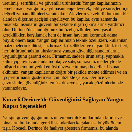
üretilmiş, sertifikalı ve güvenilir ürünlerdir. Yangın kapılarımızın
temel amacı, yangının yayılmasını engelleyerek, tahliye süreçleri için
değerli zaman dilimleri yaratmaktır. Alevlerin ve zehirli dumanın bir
alandan diğerine geçişini engelleyen bu kapılar, aynı zamanda
binadaki insanların güvenli bir şekilde dışarı çıkmalarına yardımcı
olur. Derince’de sunduğumuz bu özel çözümler, hem yasal
gereklilikleri karşılamak hem de insan hayatını korumak adına
büyük önem taşır. Yangın kapılarımızın teknik özellikleri, kullanılan
malzemelerin kalitesi, sızdırmazlık özellikleri ve dayanıklılık testleri,
her bir ürünümüzün uluslararası yangın güvenliği standartlarına
uygunluğunu garanti eder. Firmamız, sadece ürün satışı yapmakla
kalmayıp, aynı zamanda montaj ve satış sonrası hizmetleriyle de
müşteri memnuniyetini en üst düzeyde tutmayı hedefler. Uzman
ekibimiz, yangın kapılarının doğru bir şekilde monte edilmesi ve en
iyi performansı göstermesi için titizlikle çalışır. Derince ve
çevresinde, güvenliğinizi en üst düzeye taşıyacak çözümlerimizle
yanınızdayız.
Kocaeli Derince’de Güvenliğinizi Sağlayan Yangın
Kapısı Seçenekleri
Yangın güvenliği, günümüzün en önemli konularından biridir ve
binaların bu konuda gerekli standartları karşılaması büyük önem
taşır. Kocaeli Derince’de faaliyet gösteren firmamız, bu alanda