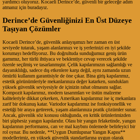
yardımcı oluyoruz. Kocaeli Derince’de, güvenli bir geleceğe adım
atmanız için buradayız.
Derince’de Güvenliğinizi En Üst Düzeye
Taşıyan Çözümler
Kocaeli Derince’de, güvenlik anlayışımızı her zaman en üst
seviyede tutarak, yaşam alanlarınızı ve iş yerlerinizi en iyi şekilde
korumayı hedefliyoruz. Bu doğrultuda sunduğumuz geniş ürün
gamımız, her türlü ihtiyaca ve beklentiye cevap verecek şekilde
özenle seçilmiş ve tasarlanmıştır. Çelik kapılarımızın sağlamlığı ve
dayanıklılığı, sadece dış etkenlere karşı değil, aynı zamanda uzun
ömürlü kullanım garantisiyle de öne çıkar. Bina giriş kapılarımız,
estetik görünümleriyle mekanlarınıza değer katarken, sundukları
yüksek güvenlik seviyesiyle de içinizin rahat olmasını sağlar.
Kompozit kapılarımız, modern tasarımları ve üstün malzeme
kaliteleriyle dikkat çekerken, Amerikan kapılarımız ise iç mekanlara
zarif bir dokunuş katar. Variodor kapılarımız ise fonksiyonellik ve
estetiği bir araya getirerek, yaşam alanlarınıza pratik çözümler sunar.
Ancak, güvenlik söz konusu olduğunda, en kritik ürünlerimizden
biri şüphesiz yangın kapılarıdır. Olası bir yangın felaketinde, yangın
kapılarının performansı, can ve mal kaybını önlemede belirleyici bir
rol oynar. Bu nedenle, **Uygun Dumlupınar Yangın Kapısı**
modellerimiz, en yüksek güvenlik standartlarına uygun olarak